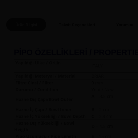
Ürün Bilgisi
Taksit Seçenekleri
Yorumlar
(0
PİPO ÖZELLİKLERİ / PROPERTI
Yapıldığı Ülke / Orijin
ITALY
Yapıldığı Meteryal / Material
BRIAR
Filtre Cinsi / Filter
9 mm
Durumu / Condition
Yeni / New
A
= 3.5 
Hazne Dış Çapı/Bowl Outer
Hazne İç Çapı / Bowl Inner
B
= 2 cm
Hazne İç Yüksekliği / Bowl Depth
C
= 3,8 cm
Hazne Dış Yüksekliği / Bowl
D
= 4.8 cm
Heigth
Pipo Uzunluğu / Pipe Length
E
= 15 cm