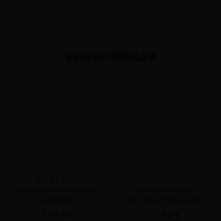
BENZER ÜRÜNLER
CAPITELLO Italy
CAPITELLO Italy
Capitello Corallo de Luxe 651
Capitello BETA Apple
Acryl 9mm
Meerschaum 9mm Acryl
4.126,26
4.126,26