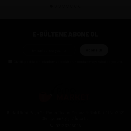
E-BÜLTENE ABONE OL
Abone Ol
Gizlilik politikasını
okudum ve elektronik posta almayı kabul ediyorum.
Halil Rıfat Paşa Mh. Perpa Ticaret Merkezi B-Blok Kat:11 No:2021
Okmeydanı / Şişli / İstanbul
0212 3205046