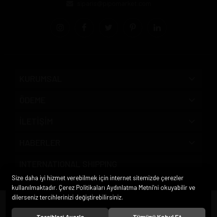
siparis@pipomarket.com
KURUMSAL
ÖDEME
İLETİŞİM
HABERLER
INTERNATIONAL SHIPPING
Size daha iyi hizmet verebilmek için internet sitemizde çerezler
kullanılmaktadır. Çerez Politikaları Aydınlatma Metni’ni okuyabilir ve
dilerseniz tercihlerinizi değiştirebilirsiniz.
© 2020
Pipo Market
. Tüm hakları saklıdır.