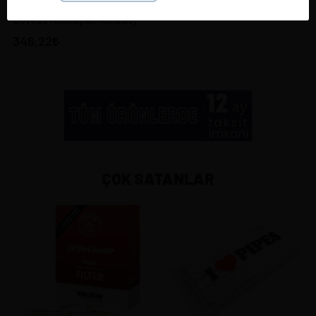
Boveda Humidipak Humidity
346,22
ÇOK SATANLAR