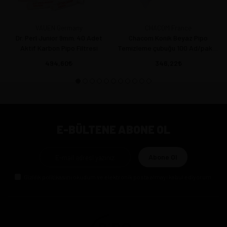
VAUEN Germany
CHACOM France
Dr. Perl Junior 9mm. 40 Adet
Chacom Konik Beyaz Pipo
Aktif Karbon Pipo Filtresi
Temizleme çubuğu 100 Ad/paket
15 cm
494,60
346,22
E-BÜLTENE ABONE OL
Abone Ol
Gizlilik politikasını
okudum ve elektronik posta almayı kabul ediyorum.