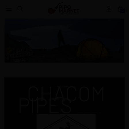
0
CHACOM
................
PIPES
...............