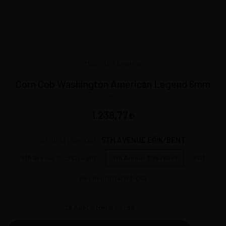
MISSOURI America
Corn Cob Washington American Legend 6mm
12000
1.238,77
5TH AVENUE EĞIK/BENT
SEÇİNİZ | CHOOSE:
5th Avenue Düz/Straight
5th Avenue Eğik/Bent
Flat
Roy Rop/Straight-Düz
26
Adet Stoklarımızda