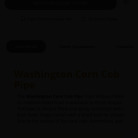
SEPETE EKLE | ADD TO CART
Fiyatı Düşünce Haber Ver
Bu Ürünü Paylaş
Ürün Bilgisi
Taksit Seçenekleri
Yorumlar
(0
Washington Corn Cob
Pipe
The 
Washington Corn Cob Pip
e from Missouri Meerschaum i
Its medium-sized bowl is available in three shapes – 5th Av
The bowl is double filled and spray varnished with a smooth,
Each bowl shape comes with a black bent or straight bit, a
Due to the nature of the corn cobs themselves, you may no