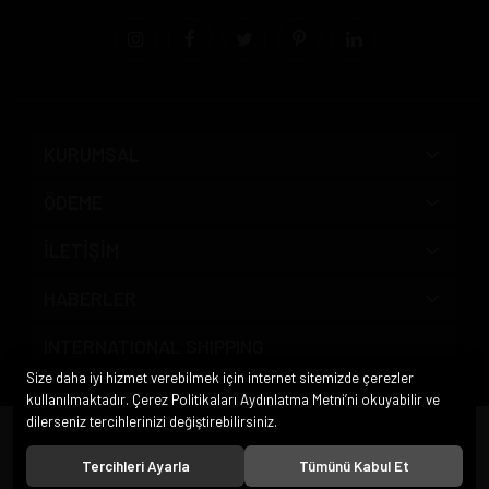
KURUMSAL
ÖDEME
İLETİŞİM
HABERLER
INTERNATIONAL SHIPPING
Size daha iyi hizmet verebilmek için internet sitemizde çerezler
kullanılmaktadır. Çerez Politikaları Aydınlatma Metni’ni okuyabilir ve
dilerseniz tercihlerinizi değiştirebilirsiniz.
© 2020
Pipo Market
. Tüm hakları saklıdır.
Tercihleri Ayarla
Tümünü Kabul Et