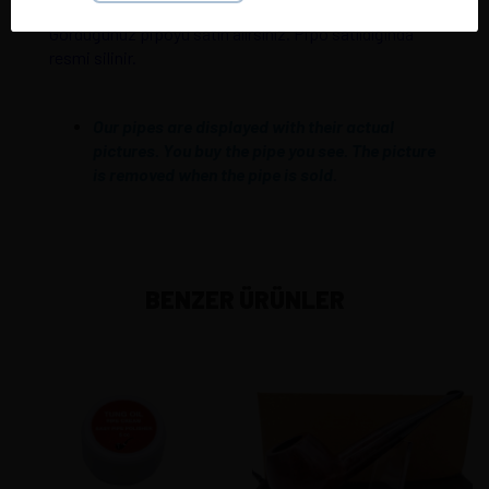
Pipolarımız gerçek resimleriyle sergilenmektedir.
Gördüğünüz pipoyu satın alırsınız. Pipo satıldığında
resmi silinir.
Our pipes are displayed with their actual
pictures. You buy the pipe you see. The picture
is removed when the pipe is sold.
BENZER ÜRÜNLER