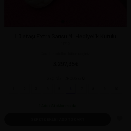
Lületaşı Extra Sarısu M. Hediyelik Kutulu
11712
Çeşitli modeller, lütfen seçiniz.
3.297,35
6
SEÇİNİZ | CHOOSE:
1
2
3
4
5
6
7
8
9
10
1
Adet Stoklarımızda
SEPETE EKLE | ADD TO CART