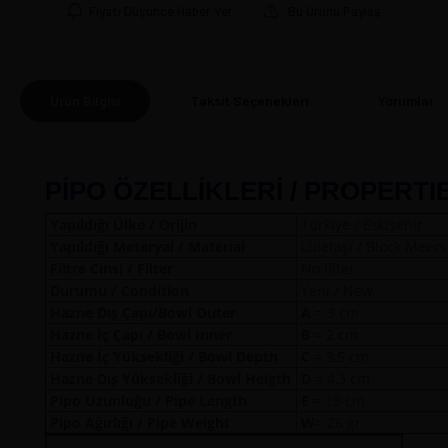
Fiyatı Düşünce Haber Ver
Bu Ürünü Paylaş
Ürün Bilgisi
Taksit Seçenekleri
Yorumlar
(0
PİPO ÖZELLİKLERİ / PROPERTI
Yapıldığı Ülke / Orijin
Türkiye / Eskişehir
Yapıldığı Meteryal / Material
Lületaşı / Block Mee
Filtre Cinsi / Filter
No filter
Durumu / Condition
Yeni / New
Hazne Dış Çapı/Bowl Outer
A
= 3 
Hazne İç Çapı / Bowl Inner
B
= 2 cm
Hazne İç Yüksekliği / Bowl Depth
C
= 3,5 cm
Hazne Dış Yüksekliği / Bowl Heigth
D
= 4,3 cm
Pipo Uzunluğu / Pipe Length
E
= 13 cm
Pipo Ağırlığı / Pipe Weight
W
= 26 gr