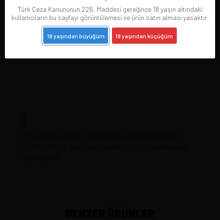
Türk Ceza Kanununun 226. Maddesi gereğince 18 yaşın altındaki
kullanıcıların bu sayfayı görüntülemesi ve ürün satın alması yasaktır.
18 yaşından büyüğüm
18 yaşından küçüğüm
Pipolarımız gerçek resimleriyle sergilenmektedir.
Gördüğünüz pipoyu satın alırsınız. Pipo satıldığında
resmi silinir.
BENZER ÜRÜNLER