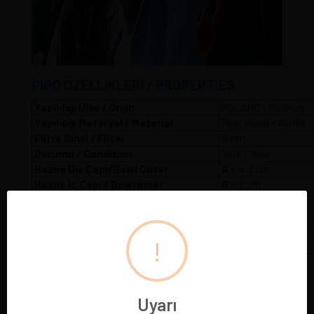
PİPO ÖZELLİKLERİ / PROPERTIES
Yapıldığı Ülke / Orijin
POLAND / Polonya
Yapıldığı Meteryal / Material
Pear Wood + Akrilik
Filtre Cinsi / Filter
9mm
Durumu / Condition
Yeni / New
Hazne Dış Çapı/Bowl Outer
A
= 4,3 
Hazne İç Çapı / Bowl Inner
B
= 2 cm
Hazne İç Yüksekliği / Bowl Depth
C
= 4,5 cm
Hazne Dış Yüksekliği / Bowl Heigth
D
= 5,5 cm
Pipo Uzunluğu / Pipe Length
E
= 34 cm
!
Pipo Ağırlığı / Pipe Weight
W
= 80 gr
Uyarı