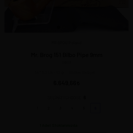
MR BROG Poland
Mr. Brog 151 Bilbo Pipe 9mm
11609
34 * 5,3 cm - 67 gr ::. Sticker Hediyeli .::
6.649,66
6
SEÇİNİZ | CHOOSE:
1
2
3
4
5
6
1
Adet Stoklarımızda