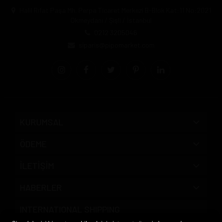
Halil Rıfat Paşa Mh. Perpa Ticaret Merkezi B-Blok Kat:11 No:2021
Okmeydanı / Şişli / İstanbul
0212 3205046
siparis@pipomarket.com
KURUMSAL
ÖDEME
İLETİŞİM
HABERLER
INTERNATIONAL SHIPPING