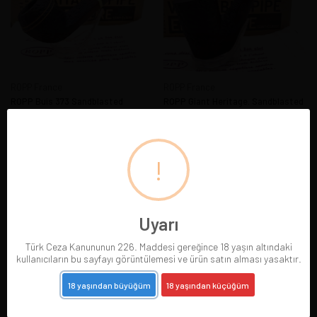
ROPP France
ROPP France
ROPP Buis 373 Sandblasted
ROPP Giant Heritage. Sandblasted
Bulldog 9mm
9.892,06
6.869,49
!
Uyarı
Türk Ceza Kanununun 226. Maddesi gereğince 18 yaşın altındaki
kullanıcıların bu sayfayı görüntülemesi ve ürün satın alması yasaktır.
18 yaşından büyüğüm
18 yaşından küçüğüm