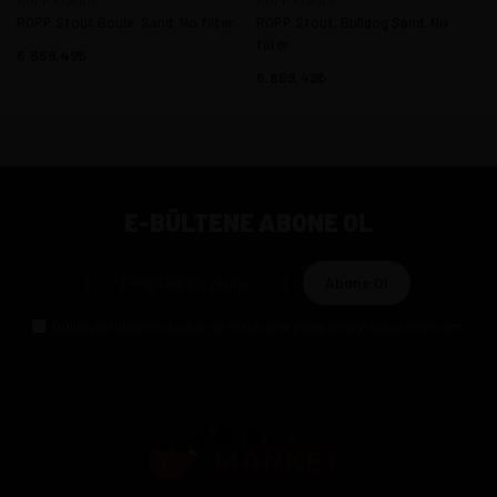
ROPP Stout Boule, Sand. No filter
ROPP Stout, Bulldog Sand. No
filter
6.869,49
6.869,49
E-BÜLTENE ABONE OL
Abone Ol
Gizlilik politikasını
okudum ve elektronik posta almayı kabul ediyorum.