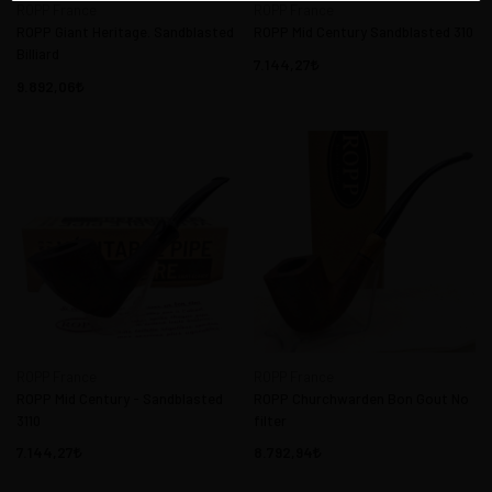
ROPP France
ROPP France
ROPP Giant Heritage. Sandblasted
ROPP Mid Century Sandblasted 310
Billiard
7.144,27
9.892,06
ROPP France
ROPP France
ROPP Mid Century - Sandblasted
ROPP Churchwarden Bon Gout No
3110
filter
7.144,27
8.792,94