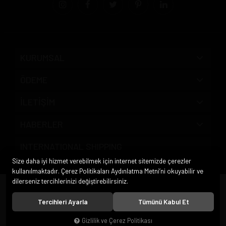
KURUMSAL
ÖDEME
İLETİŞİM
HABERLER
INTERNATIONAL SHIPPING
Size daha iyi hizmet verebilmek için internet sitemizde çerezler
kullanılmaktadır. Çerez Politikaları Aydınlatma Metni’ni okuyabilir ve
dilerseniz tercihlerinizi değiştirebilirsiniz.
© 2020
Pipo Market
. Tüm hakları saklıdır.
Tercihleri Ayarla
Tümünü Kabul Et
Gizlilik ve Çerez Politikası