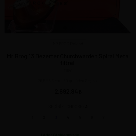
MR BROG Poland
Mr Brog 13 Dezerter Churchwarden Spiral Metal
filtreli
11641
26,5 * 5,5 cm - 60 gr Lütfen Seçiniz.
2.692,84
3
SEÇİNİZ | CHOOSE:
1
2
3
4
5
6
7
1
Adet Stoklarımızda