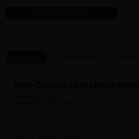
SEPETE EKLE | ADD TO CART
Fiyatı Düşünce Haber Ver
Bu Ürünü Paylaş
Ürün Bilgisi
Taksit Seçenekleri
Yorumlar
(0
PİPO ÖZELLİKLERİ / PROPERTI
Yapıldığı Ülke / Orijin
POLAND / Polonya
Yapıldığı Meteryal / Material
Pear Wood+Akrilik
Filtre Cinsi / Filter
Metal filtre
Durumu / Condition
Yeni / New
Hazne Dış Çapı/Bowl Outer
A
= 3,7 
Hazne İç Çapı / Bowl Inner
B
= 2 cm
Hazne İç Yüksekliği / Bowl Depth
C
= 3,5 cm