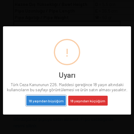
Hazne Dış Yüksekliği / Bowl Heigth
D
= 5,5 cm
Pipo Uzunluğu / Pipe Length
E
= 26,5 cm
Pipo Ağırlığı / Pipe Weight
W
= 60 gr
!
Uyarı
Türk Ceza Kanununun 226. Maddesi gereğince 18 yaşın altındaki
kullanıcıların bu sayfayı görüntülemesi ve ürün satın alması yasaktır.
18 yaşından büyüğüm
18 yaşından küçüğüm
Pipolarımız gerçek resimleriyle sergilenmektedir.
Gördüğünüz pipoyu satın alırsınız. Pipo satıldığında
resmi silinir.