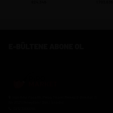
824,34
1.703,63
E-BÜLTENE ABONE OL
Halil Rıfat Paşa Mh. Perpa Ticaret Merkezi B-Blok Kat:11
No:2021 Okmeydanı / Şişli / İstanbul
0212 3205046