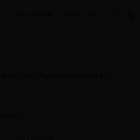
Giriş Yap / Login | Üye Ol / Register
Seçiniz
Türk Lirası
0
MR BROG Poland
Mr Brog, Briar Pipe Set Starter. Akrilik 9mm
12486
13,5 * 4 cm - 44 gr ::. Briar Pipo, Pipo Çakmak, Karbon filtre, Temizlik
çubuğu ve Ahşap tamper .::
6.594,71
1
Adet Stoklarımızda