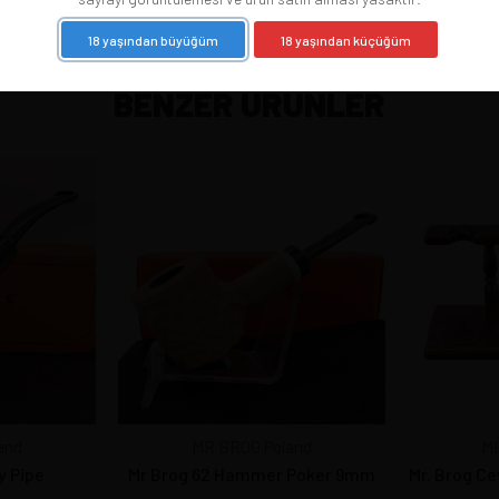
18 yaşından büyüğüm
18 yaşından küçüğüm
BENZER ÜRÜNLER
and
MR BROG Poland
MR
y Pipe
Mr Brog 62 Hammer Poker 9mm
Mr. Brog Ce