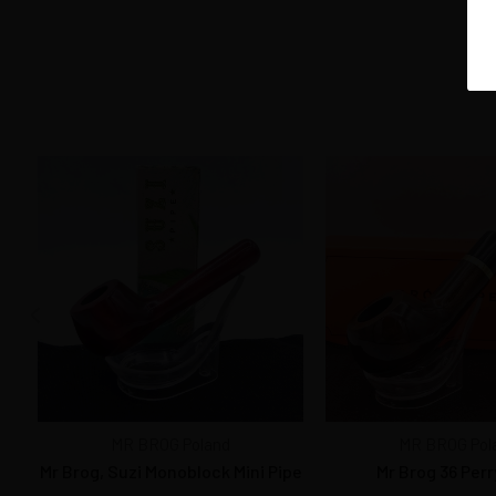
MR BROG Poland
MR BROG Pol
Mr Brog, Suzi Monoblock Mini Pipe
Mr Brog 36 Perr