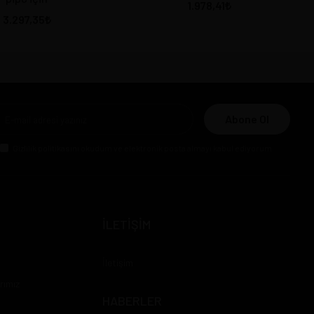
1.978,41
3.297,35
Abone Ol
Gizlilik politikasını
okudum ve elektronik posta almayı kabul ediyorum.
İLETİŞİM
İletişim
rımız
HABERLER