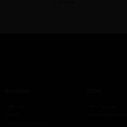
2.033,37
KURUMSAL
ÖDEME
Hakkımızda
Ödeme Seçenekleri
Güvenlik
Banka Hesap Numarala
Teslimat ve İade Şartları