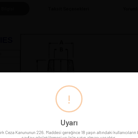
 Bilgisi
Taksit Seçenekleri
Yoruml
IES
a
 cm
!
Uyarı
rk Ceza Kanununun 226. Maddesi gereğince 18 yaşın altındaki kullanıcıların
sayfayı görüntülemesi ve ürün satın alması yasaktır.