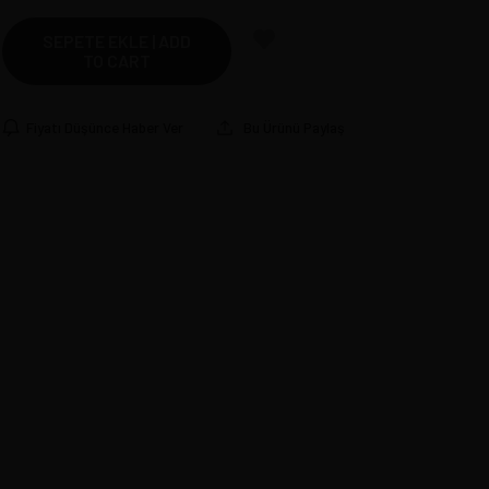
SEPETE EKLE | ADD
TO CART
Fiyatı Düşünce Haber Ver
Bu Ürünü Paylaş