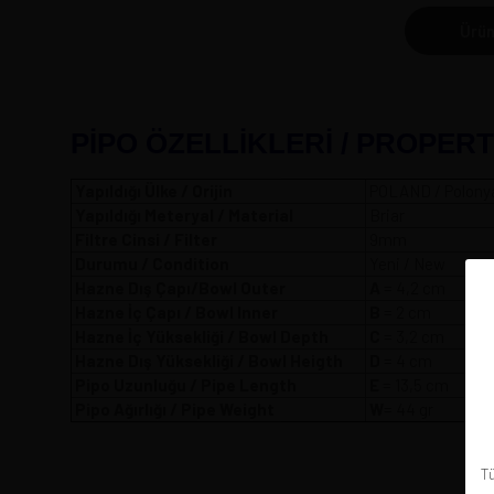
Ürün
PİPO ÖZELLİKLERİ / PROPERT
Yapıldığı Ülke / Orijin
POLAND / Polony
Yapıldığı Meteryal / Material
Briar
Filtre Cinsi / Filter
9mm
Durumu / Condition
Yeni / New
Hazne Dış Çapı/Bowl Outer
A
= 4,2
Hazne İç Çapı / Bowl Inner
B
= 2 cm
Hazne İç Yüksekliği / Bowl Depth
C
= 3,2 cm
Hazne Dış Yüksekliği / Bowl Heigth
D
= 4 cm
Pipo Uzunluğu / Pipe Length
E
= 13,5 cm
Pipo Ağırlığı / Pipe Weight
W
= 44 gr
Tü