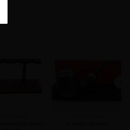
 BROG Poland
MR BROG Poland
viz Ahşap Pipo Stant 4
Mr Brog 21 Old Army
pipo için