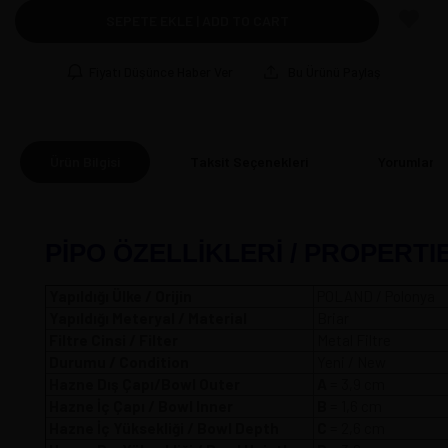
SEPETE EKLE | ADD TO CART
Fiyatı Düşünce Haber Ver
Bu Ürünü Paylaş
Ürün Bilgisi
Taksit Seçenekleri
Yorumlar
(0
PİPO ÖZELLİKLERİ / PROPERTI
Yapıldığı Ülke / Orijin
POLAND / Polonya
Yapıldığı Meteryal / Material
Briar
Filtre Cinsi / Filter
Metal Filtre
Durumu / Condition
Yeni / New
Hazne Dış Çapı/Bowl Outer
A
= 3,9 
Hazne İç Çapı / Bowl Inner
B
= 1,6 cm
Hazne İç Yüksekliği / Bowl Depth
C
= 2,6 cm