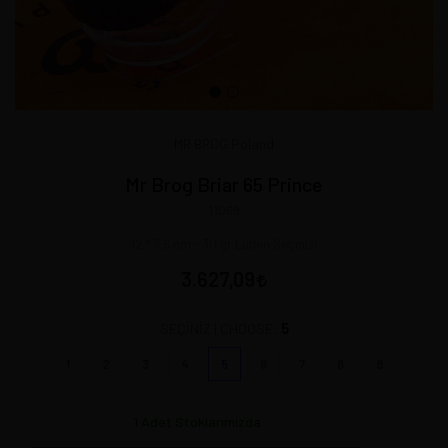
MR BROG Poland
Mr Brog Briar 65 Prince
11069
12 * 3,6 cm - 30 gr Lütfen Seçiniz!
3.627,09
5
SEÇİNİZ | CHOOSE:
1
2
3
4
5
6
7
8
9
1
Adet Stoklarımızda