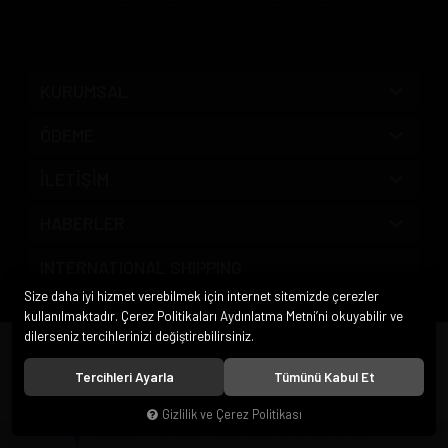
KURUMSAL
ÖDEME
İLETİŞİM
HABERLER
INTERNATIONAL SHIPPING
Size daha iyi hizmet verebilmek için internet sitemizde çerezler
kullanılmaktadır. Çerez Politikaları Aydınlatma Metni’ni okuyabilir ve
dilerseniz tercihlerinizi değiştirebilirsiniz.
© 2020
Pipo Market
. Tüm hakları saklıdır.
Tercihleri Ayarla
Tümünü Kabul Et
Gizlilik ve Çerez Politikası
®
Hipotenüs
Yeni Nesil E-Ticaret Sistemleri ile Hazırlanmıştır.