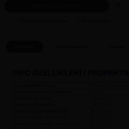
SEPETE EKLE | ADD TO CART
Fiyatı Düşünce Haber Ver
Bu Ürünü Paylaş
Ürün Bilgisi
Taksit Seçenekleri
Yorumlar
(0
PİPO ÖZELLİKLERİ / PROPERTI
Yapıldığı Ülke / Orijin
POLAND / Polonya
Yapıldığı Meteryal / Material
Briar
Filtre Cinsi / Filter
Metal Filtre
Durumu / Condition
Yeni / New
Hazne Dış Çapı/Bowl Outer
A
= 3,9 
Hazne İç Çapı / Bowl Inner
B
= 1,6 cm
Hazne İç Yüksekliği / Bowl Depth
C
= 2,6 cm