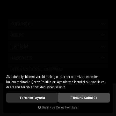
KURUMSAL
ÖDEME
İLETİŞİM
HABERLER
INTERNATIONAL SHIPPING
Size daha iyi hizmet verebilmek için internet sitemizde çerezler
kullanılmaktadır. Çerez Politikaları Aydınlatma Metni’ni okuyabilir ve
dilerseniz tercihlerinizi değiştirebilirsiniz.
© 2020
Pipo Market
. Tüm hakları saklıdır.
Tercihleri Ayarla
Tümünü Kabul Et
Gizlilik ve Çerez Politikası
®
Hipotenüs
Yeni Nesil E-Ticaret Sistemleri ile Hazırlanmıştır.