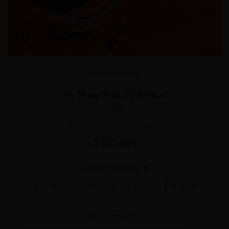
MR BROG Poland
Mr Brog Briar 65 Prince
11069
12 * 3,6 cm - 30 gr Lütfen Seçiniz!
3.627,09
8
SEÇİNİZ | CHOOSE:
1
2
3
4
5
6
7
8
9
1
Adet Stoklarımızda