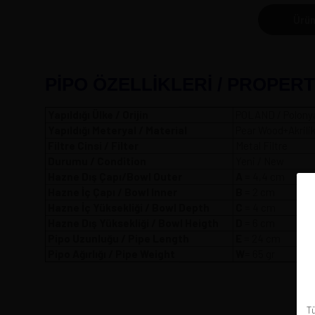
Ürün
PİPO ÖZELLİKLERİ / PROPERT
Yapıldığı Ülke / Orijin
POLAND / Polony
Yapıldığı Meteryal / Material
Pear Wood+Akrili
Filtre Cinsi / Filter
Metal Filtre
Durumu / Condition
Yeni / New
Hazne Dış Çapı/Bowl Outer
A
= 4,4
Hazne İç Çapı / Bowl Inner
B
= 2 cm
Hazne İç Yüksekliği / Bowl Depth
C
= 4 cm
Hazne Dış Yüksekliği / Bowl Heigth
D
= 6 cm
Pipo Uzunluğu / Pipe Length
E
= 24 cm
Pipo Ağırlığı / Pipe Weight
W
= 65 gr
Tü