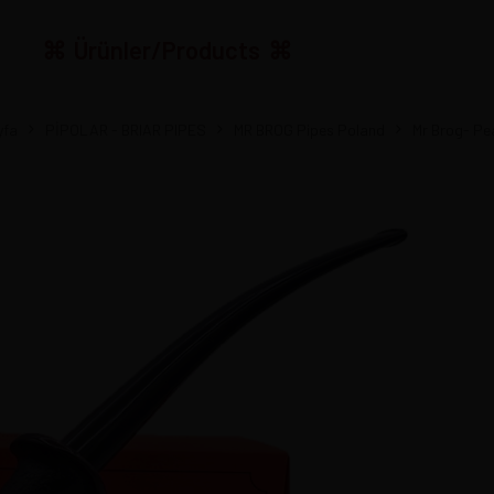
Ürünler/Products
yfa
PİPOLAR - BRIAR PIPES
MR BROG Pipes Poland
Mr Brog- P