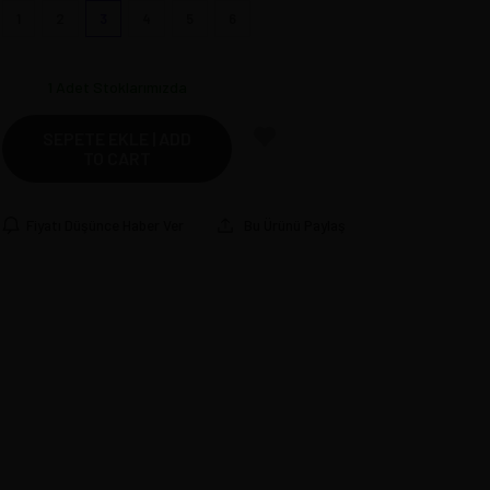
1
2
3
4
5
6
1
Adet Stoklarımızda
SEPETE EKLE | ADD
TO CART
Fiyatı Düşünce Haber Ver
Bu Ürünü Paylaş