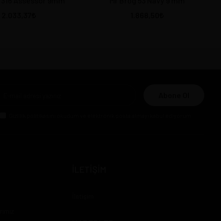
 316 Assessor 9mm
Mr Brog 53 Navy 9 mm
2.033,37
1.868,50
Abone Ol
Gizlilik politikasını
okudum ve elektronik posta almayı kabul ediyorum.
İLETİŞİM
İletişim
rımız