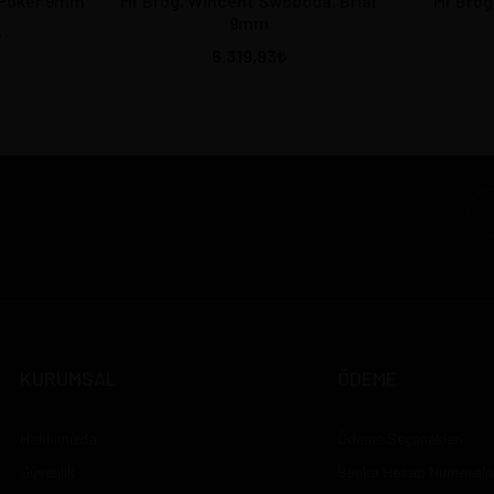
 Poker 9mm
Mr Brog, Wincent Swoboda. Briar
Mr Brog
9mm
6.319,93
KURUMSAL
ÖDEME
Hakkımızda
Ödeme Seçenekleri
Güvenlik
Banka Hesap Numarala