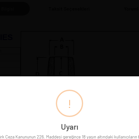
 Bilgisi
Taksit Seçenekleri
Yoruml
IES
a
k
 cm
!
Pipolarımız gerçek resimleriyle sergilenmektedir. Gördüğünüz
Uyarı
rk Ceza Kanununun 226. Maddesi gereğince 18 yaşın altındaki kullanıcıların