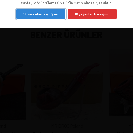
sayfayı görüntülemesi ve ürün satın alması yasaktır.
18 yaşından büyüğüm
18 yaşından küçüğüm
BENZER ÜRÜNLER
and
MR BROG Poland
MR