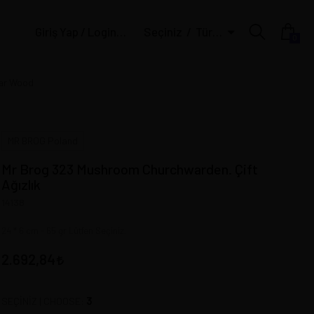
Giriş Yap / Login | Üye Ol / Register
Seçiniz
Türk Lirası
0
ear Wood
MR BROG Poland
Mr Brog 323 Mushroom Churchwarden. Çift
Ağızlık
14138
24 * 6 cm - 65 gr Lütfen Seçiniz.
2.692,84
3
SEÇİNİZ | CHOOSE: