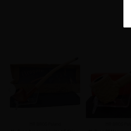
MR BROG Poland
MR BROG Pol