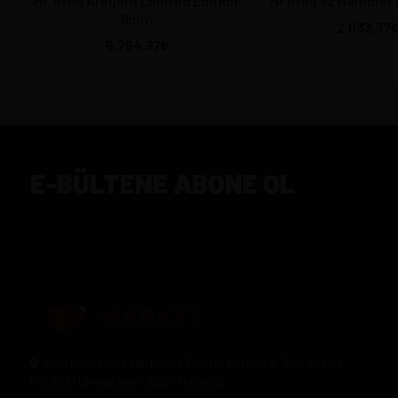
Mr. Brog Aragorn Limited Edition.
Mr Brog 62 Hammer
9mm
2.033,37
6.264,97
E-BÜLTENE ABONE OL
Halil Rıfat Paşa Mh. Perpa Ticaret Merkezi B-Blok Kat:11
No:2021 Okmeydanı / Şişli / İstanbul