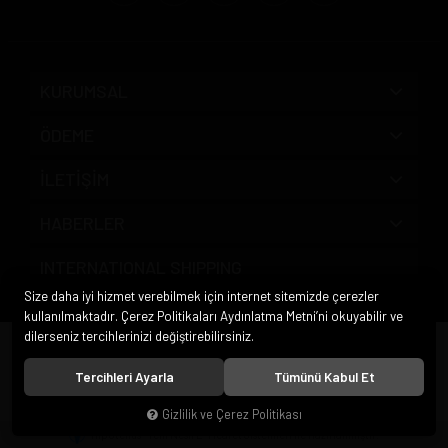
KURUMSAL
ÖDEME
İLETİŞİM
HABERLER
INTERNATIONAL SHIPPING
Size daha iyi hizmet verebilmek için internet sitemizde çerezler
kullanılmaktadır. Çerez Politikaları Aydınlatma Metni’ni okuyabilir ve
dilerseniz tercihlerinizi değiştirebilirsiniz.
© 2020
Pipo Market
. Tüm hakları saklıdır.
Tercihleri Ayarla
Tümünü Kabul Et
Gizlilik ve Çerez Politikası
®
Hipotenüs
Yeni Nesil E-Ticaret Sistemleri ile Hazırlanmıştır.