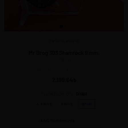
MR BROG Poland
Mr Brog 303 Shamrock 9 mm.
10649
13,5 * 5 cm - 36 gr Lütfen Seçiniz.
2.199,64
SİYAH
SEÇİNİZ | CHOOSE:
A. KAHVE
KAHVE
SİYAH
1
Adet Stoklarımızda