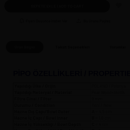
SEPETE EKLE | ADD TO CART
Fiyatı Düşünce Haber Ver
Bu Ürünü Paylaş
Ürün Bilgisi
Taksit Seçenekleri
Yorumlar
(0
PİPO ÖZELLİKLERİ / PROPERTI
Yapıldığı Ülke / Orijin
POLAND / Polonya
Yapıldığı Meteryal / Material
Pear Wood+Akrilik
Filtre Cinsi / Filter
9 mm
Durumu / Condition
Yeni / New
Hazne Dış Çapı/Bowl Outer
A
= 4,5 
Hazne İç Çapı / Bowl Inner
B
= 1,8 cm
Hazne İç Yüksekliği / Bowl Depth
C
= 4 cm