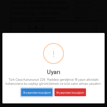
Hazne İç Yüksekliği / Bowl Depth
C
= 1,9 cm
Hazne Dış Yüksekliği / Bowl Heigth
D
= 2,5 cm
Pipo Uzunluğu / Pipe Length
E
= 8 cm
Pipo Ağırlığı / Pipe Weight
W
= 10 gr
!
Uyarı
Türk Ceza Kanununun 226. Maddesi gereğince 18 yaşın altındaki
kullanıcıların bu sayfayı görüntülemesi ve ürün satın alması yasaktır.
18 yaşından büyüğüm
18 yaşından küçüğüm