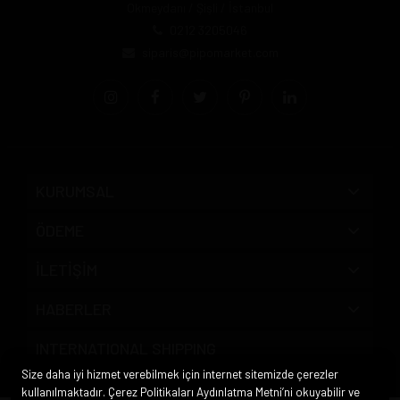
Okmeydanı / Şişli / İstanbul
0212 3205046
siparis@pipomarket.com
KURUMSAL
ÖDEME
İLETİŞİM
HABERLER
INTERNATIONAL SHIPPING
Size daha iyi hizmet verebilmek için internet sitemizde çerezler
kullanılmaktadır. Çerez Politikaları Aydınlatma Metni’ni okuyabilir ve