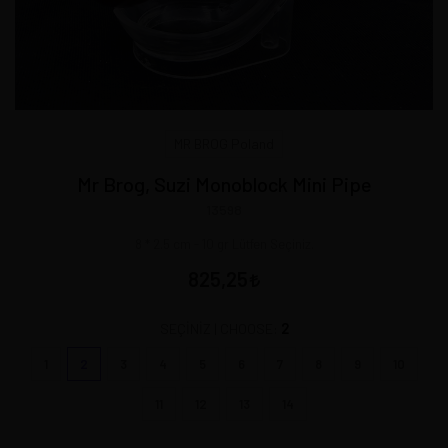
MR BROG Poland
Mr Brog, Suzi Monoblock Mini Pipe
13598
8 * 2.5 cm - 10 gr Lütfen Seçiniz.
825,25
2
SEÇİNİZ | CHOOSE:
1
2
3
4
5
6
7
8
9
10
11
12
13
14