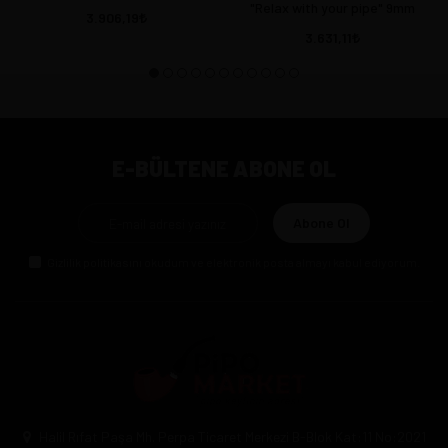
"Relax with your pipe" 9mm
3.906,19
3.631,11
E-BÜLTENE ABONE OL
Abone Ol
Gizlilik politikasını
okudum ve elektronik posta almayı kabul ediyorum.
Halil Rıfat Paşa Mh. Perpa Ticaret Merkezi B-Blok Kat:11 No:2021