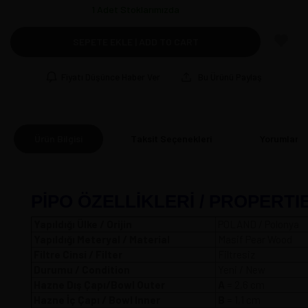
1
Adet Stoklarımızda
SEPETE EKLE | ADD TO CART
Fiyatı Düşünce Haber Ver
Bu Ürünü Paylaş
Ürün Bilgisi
Taksit Seçenekleri
Yorumlar
(0
PİPO ÖZELLİKLERİ / PROPERTI
Yapıldığı Ülke / Orijin
POLAND / Polonya
Yapıldığı Meteryal / Material
Masif Pear Wood
Filtre Cinsi / Filter
Filtresiz
Durumu / Condition
Yeni / New
Hazne Dış Çapı/Bowl Outer
A
= 2,6 
Hazne İç Çapı / Bowl Inner
B
= 1,1 cm