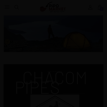
0
CHACOM
................
PIPES
...............