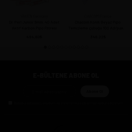
VAUEN Germany
CHACOM France
Dr. Perl Junior 9mm. 40 Adet
Chacom Konik Beyaz Pipo
Aktif Karbon Pipo Filtresi
Temizleme çubuğu 100 Ad/paket
15 cm
494,60
346,22
E-BÜLTENE ABONE OL
Abone Ol
Gizlilik politikasını
okudum ve elektronik posta almayı kabul ediyorum.