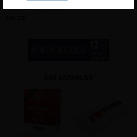
Boveda Humidipak Humidity
346,22
ÇOK SATANLAR