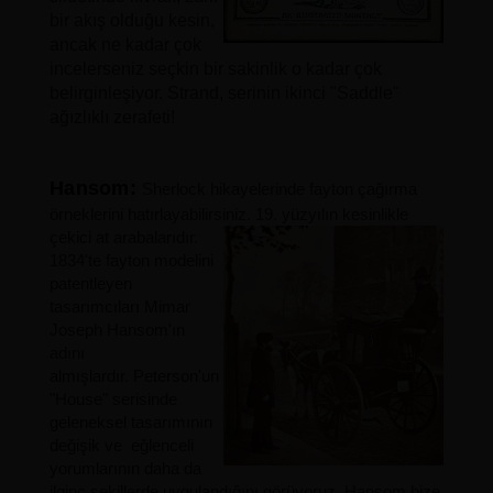
bir akış olduğu kesin,
ancak ne kadar çok
incelerseniz seçkin bir sakinlik o kadar çok
belirginleşiyor. Strand, serinin ikinci "Saddle"
ağızlıklı zerafeti!
Hansom:
Sherlock hikayelerinde fayton çağırma
örneklerini hatırlayabilirsiniz. 19. yüzyılın kesinlikle
çekici at arabalarıdır.
1834'te fayton modelini
patentleyen
tasarımcıları Mimar
Joseph Hansom'ın
adını
almışlardır. Peterson'un
"House" serisinde
geleneksel tasarımının
değişik ve eğlenceli
yorumlarının daha da
ilginç şekillerde uygulandığını görüyoruz. Hansom bize