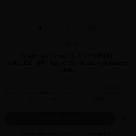
PETERSON Ireland
Sherlock Holmes "THE RETURN OF
COLLECTION" Rustic P/L full set 7 pipes and
stant.
10922
Peterson Sherlock Holmes "Return of Collectıon" Full Set. No Filter. Orjinal
ahşap stant, kutu ve kılıflarıyla birlikte, S.H ikonik Pipe Tool hediyeli. Ender
rastlanan, ayrıcalık yaratan, koleksiyonluk bir set!
TÜKENDİ - Sold out
Fiyatı Düşünce Haber Ver
Bu Ürünü Paylaş