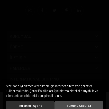
KURUMSAL
ÖDEME
İLETİŞİM
HABERLER
INTERNATIONAL SHIPPING
Size daha iyi hizmet verebilmek için internet sitemizde çerezler
kullanılmaktadır. Çerez Politikaları Aydınlatma Metni’ni okuyabilir ve
dilerseniz tercihlerinizi değiştirebilirsiniz.
© 2020
Pipo Market
. Tüm hakları saklıdır.
Tercihleri Ayarla
Tümünü Kabul Et