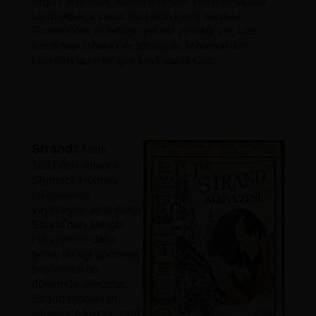
uygun. Milverton, Brandy'e benzer şişkin bir tabana
sahip oldukça cesur. Bu şeklin klasik serideki
Profesör'den en belirgin şekilde ayrıldığı yer, kare
kesitli sapı (shank) ve ağızlığıdır. Milverton'dan
kesinlikle uzun bir içim keyfi alabilirsiniz.
Strand:
Adını
1891'den itibaren
Sherlock Holmes
hikayelerini
yayınlayan aylık dergi
Strand'dan almıştır.
Hikayelerin daha
geniş bir ilgi görmeye
başlaması bu
dönemde olmuştur.
Strand modelinin
s
iluetinde kıvrak, zarif