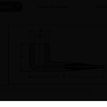
 Bilgisi
Taksit Seçenekleri
Yoruml
cm
ünüz pipoyu satın alırsınız. Pipo satıldığında resmi silinir.