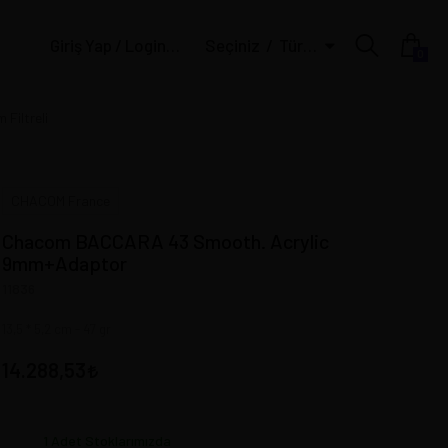
Giriş Yap / Login | Üye Ol / Register
Seçiniz
Türk Lirası
0
Filtreli
CHACOM France
Chacom BACCARA 43 Smooth. Acrylic
9mm+Adaptor
11836
13,5 * 5,2 cm - 47 gr
14.288,53
1
Adet Stoklarımızda