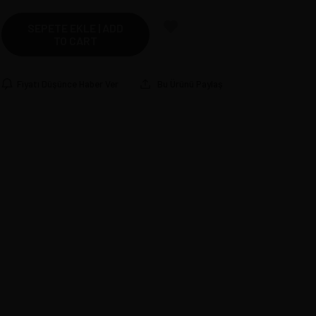
SEPETE EKLE | ADD
TO CART
Fiyatı Düşünce Haber Ver
Bu Ürünü Paylaş