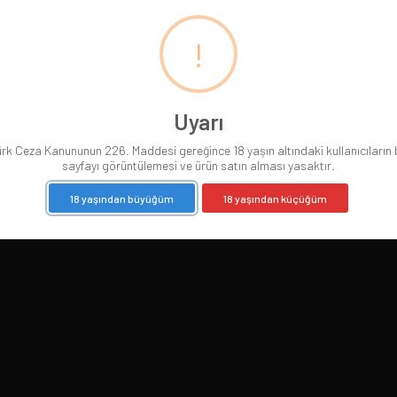
!
Uyarı
rk Ceza Kanununun 226. Maddesi gereğince 18 yaşın altındaki kullanıcıların
sayfayı görüntülemesi ve ürün satın alması yasaktır.
18 yaşından büyüğüm
18 yaşından küçüğüm