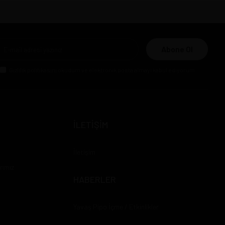
Abone Ol
Gizlilik politikasını
okudum ve elektronik posta almayı kabul ediyorum.
İLETİŞİM
İletişim
rımız
HABERLER
Yavaş Pipo İçme / Etkinlikler