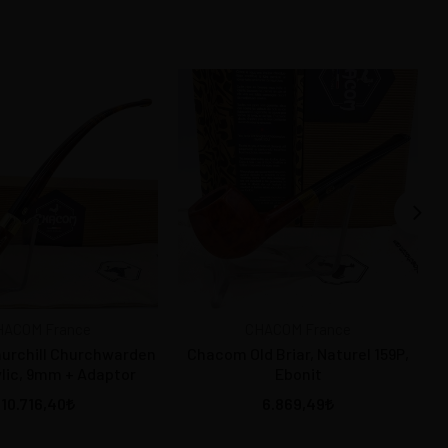
HACOM France
CHACOM France
urchill Churchwarden
Chacom Old Briar, Naturel 159P,
ylic, 9mm + Adaptor
Ebonit
10.716,40
6.869,49