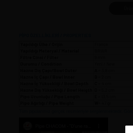
Ürün
PİPO ÖZELLİKLERİ / PROPERTIES
Yapıldığı Ülke / Orijin
France
Yapıldığı Meteryal / Material
BRIAR
Filtre Cinsi / Filter
9 mm
Durumu / Condition
Yeni / New
Hazne Dış Çapı/Bowl Outer
A
= 3,8 
Hazne İç Çapı / Bowl Inner
B
= 2 cm
Hazne İç Yüksekliği / Bowl Depth
C
= 4 cm
Hazne Dış Yüksekliği / Bowl Heigth
D
= 5,2 cm
Pipo Uzunluğu / Pipe Length
E
= 13,5 cm
Pipo Ağırlığı / Pipe Weight
W
= 47 gr
Tüm pipolarımız gerçek resimleriyle sergilenmektedir. Gördüğ