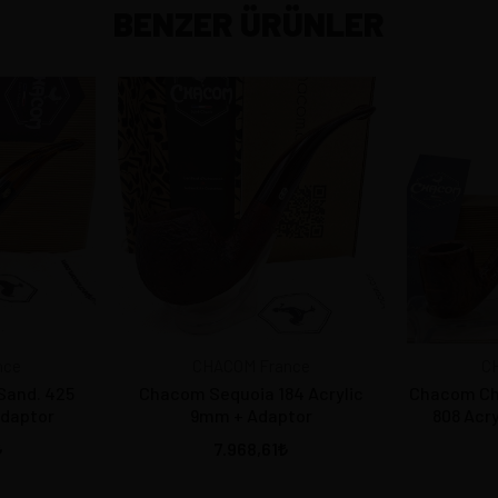
BENZER ÜRÜNLER
nce
CHACOM France
C
Sand. 425
Chacom Sequoia 184 Acrylic
Chacom Ch
Adaptor
9mm + Adaptor
808 Acr
7.968,61