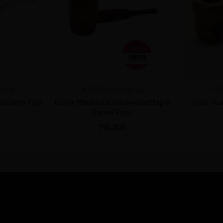
rica
MISSOURI America
MIS
ecialty Pipe
Ozark Miniature Hardwood Maple
Cole Yo
Barrel Pipe.
715,20