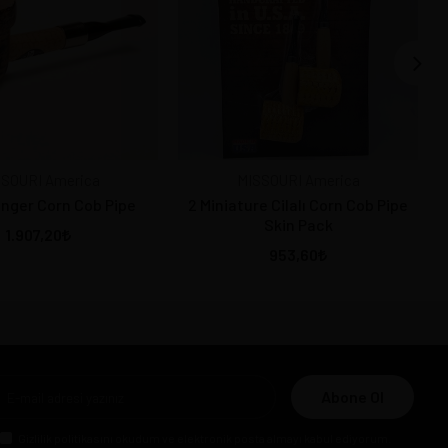
SOURI America
MISSOURI America
unger Corn Cob Pipe
2 Miniature Cilalı Corn Cob Pipe
Skin Pack
1.907,20
953,60
Abone Ol
Gizlilik politikasını
okudum ve elektronik posta almayı kabul ediyorum.