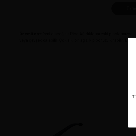
Ürün
Önemli not:
Yeni alacağınız Pipo Ağızlıklarını eski pipolarınızda k
veya gevşek kalabilir. Çok sıkı bir ağızlık piponuzu kırabilir. Bu 
Tü