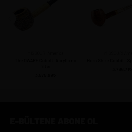
MISSOURI America
MISSOURI Ame
The DWARF Cobbit, Acrylic no
Horn Shire Cobbit -Sp
filter
3.766,71
3.575,99
E-BÜLTENE ABONE OL