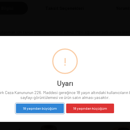
 Bilgisi
Taksit Seçenekleri
Yoruml
ullanmak için tenon ölçüsünü kontrol ediniz. Pipo ağızlıkları belli ölçüde üretil
durumda teknik yardım almanızı öneririz.
!
Uyarı
BENZER ÜRÜNLER
rk Ceza Kanununun 226. Maddesi gereğince 18 yaşın altındaki kullanıcıların
sayfayı görüntülemesi ve ürün satın alması yasaktır.
18 yaşından büyüğüm
18 yaşından küçüğüm