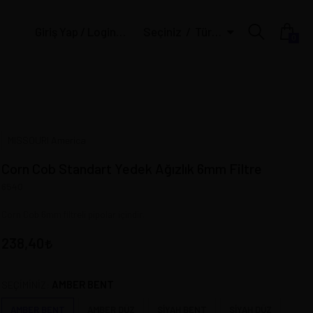
Giriş Yap / Login | Üye Ol / Register
Seçiniz
Türk Lirası
0
MISSOURI America
Corn Cob Standart Yedek Ağızlık 6mm Filtre
6540
Corn Cob 6mm filtreli pipolar içindir.
238,40
AMBER BENT
SEÇİMİNİZ:
AMBER BENT
AMBER DÜZ
SİYAH BENT
SİYAH DÜZ