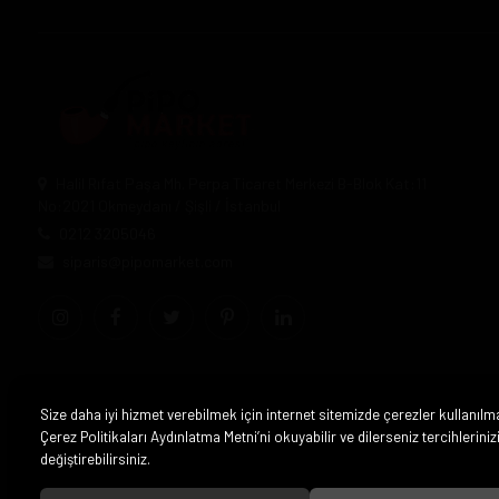
Halil Rıfat Paşa Mh. Perpa Ticaret Merkezi B-Blok Kat:11
No:2021 Okmeydanı / Şişli / İstanbul
0212 3205046
siparis@pipomarket.com
Size daha iyi hizmet verebilmek için internet sitemizde çerezler kullanılm
Çerez Politikaları Aydınlatma Metni’ni okuyabilir ve dilerseniz tercihleriniz
değiştirebilirsiniz.