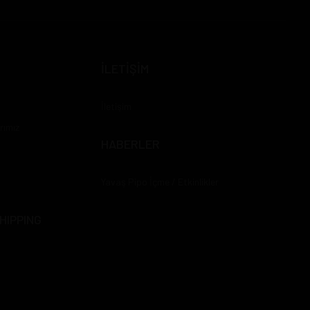
İLETİŞİM
İletişim
rımız
HABERLER
Yavaş Pipo İçme / Etkinlikler
HIPPING