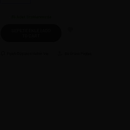
35
Adet Stoklarımızda
SEPETE EKLE | ADD
TO CART
Fiyatı Düşünce Haber Ver
Bu Ürünü Paylaş