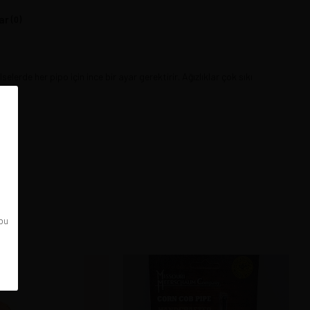
ar
(0)
selerde her pipo için ince bir ayar gerektirir. Ağızlıklar çok sıkı
 bu