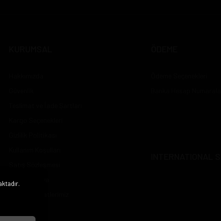
KURUMSAL
ÖDEME
Hakkımızda
Ödeme Seçenekleri
Güvenlik
Banka Hesap Numarala
Teslimat ve İade Şartları
Kargo Seçenekleri
Gizlilik Politikası
Kullanım Koşulları
INTERNATIONAL S
Satış Sözleşmesi
Sosyal Medya
aktadır.
i
Çalışma Saatlerimiz