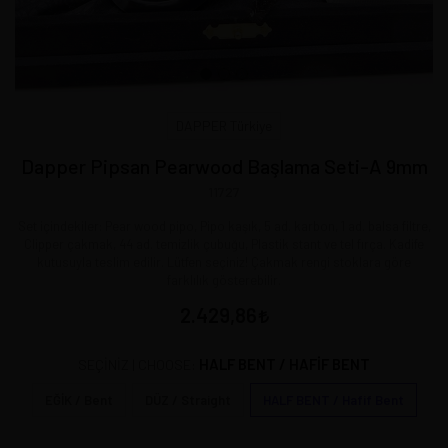
DAPPER Türkiye
Dapper Pipsan Pearwood Başlama Seti-A 9mm
11727
Set içindekiler: Pear wood pipo, Pipo kaşık, 5 ad. karbon, 1 ad. balsa filtre,
Clipper çakmak, 44 ad. temizlik çubuğu, Plastik stant ve tel fırça. Kadife
kutusuyla teslim edilir. Lütfen seçiniz! Çakmak rengi stoklara göre
farklılık gösterebilir.
2.429,86
HALF BENT / HAFIF BENT
SEÇİNİZ | CHOOSE:
EĞİK / Bent
DÜZ / Straight
HALF BENT / Hafif Bent