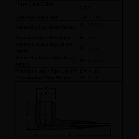
Filtre Cinsi / Filter
9 mm
Durumu / Condition
Yeni / New
A
= 4,1 cm
Hazne Dış Çapı/Bowl Outer
Hazne İç Çapı / Bowl Inner
B
= 2 cm
Hazne İç Yüksekliği / Bowl
C
= 3,5 cm
Depth
Hazne Dış Yüksekliği / Bowl
D
= 4,5 cm
Heigth
Pipo Uzunluğu / Pipe Length
E
= 14 cm
Pipo Ağırlığı / Pipe Weight
W
= 40 gr