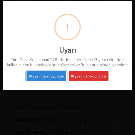
Pearwood pipolar, hoş bir tat ve kokuya sahiptir,
ekonomik olarak da pipo sektörünün en üst sıralarında
yerini alır.
!
İyi bir deneme için, kendinize zaman ayırın ve önyargıları
bir kenara bırakın!
Uyarı
Türk Ceza Kanununun 226. Maddesi gereğince 18 yaşın altındaki
kullanıcıların bu sayfayı görüntülemesi ve ürün satın alması yasaktır.
18 yaşından büyüğüm
18 yaşından küçüğüm
PİPO ÖZELLİKLERİ / PROPERTIES
Yapıldığı Ülke / Orijin
Türkiye
Yapıldığı Meteryal / Material
Pear Wood