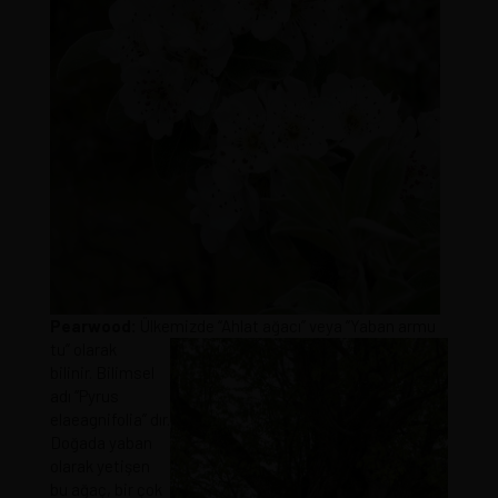
Pearwood:
Ülkemizde “Ahlat ağacı” veya “Yaban armu
tu” olarak
bilinir. Bilimsel
adı “Pyrus
elaeagnifolia” dır.
Doğada yaban
olarak yetişen
bu ağaç, bir çok