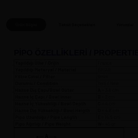
Ürün Bilgisi
Taksit Seçenekleri
Yorumlar
(0
PİPO ÖZELLİKLERİ / PROPERTI
Yapıldığı Ülke / Orijin
France
Yapıldığı Meteryal / Material
BRIAR
Filtre Cinsi / Filter
9mm
Durumu / Condition
Yeni / New
Hazne Dış Çapı/Bowl Outer
A
= 3,8 
Hazne İç Çapı / Bowl Inner
B
= 2 cm
Hazne İç Yüksekliği / Bowl Depth
C
= 4 cm
Hazne Dış Yüksekliği / Bowl Heigth
D
= 4,8 cm
Pipo Uzunluğu / Pipe Length
E
= 14,5 cm
Pipo Ağırlığı / Pipe Weight
W
= 45 gr