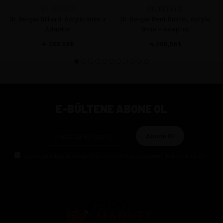
DR. BERGER
DR. BERGER
Dr. Berger Billiard. Acrylic 9mm +
Dr. Berger Bent Rustic, Acrylic
Adaptor
9mm + Adaptor
4.286,56
4.286,56
E-BÜLTENE ABONE OL
Abone Ol
Gizlilik politikasını
okudum ve elektronik posta almayı kabul ediyorum.