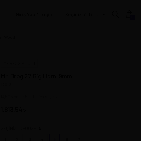
Giriş Yap / Login | Üye Ol / Register
Seçiniz
Türk Lirası
0
ear Wood
MR BROG Poland
Mr. Brog 27 Big Horn. 9mm
13819
13,5 * 5 cm - 45 gr Lütfen seçiniz.
1.813,54
5
SEÇİNİZ | CHOOSE:
1
2
3
4
5
6
7