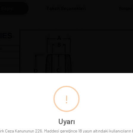
 Bilgisi
Taksit Seçenekleri
Yoruml
IES
a
 cm
!
Pipolarımız gerçek resimleriyle sergilenmektedir. Gördüğünüz
Uyarı
rk Ceza Kanununun 226. Maddesi gereğince 18 yaşın altındaki kullanıcıların