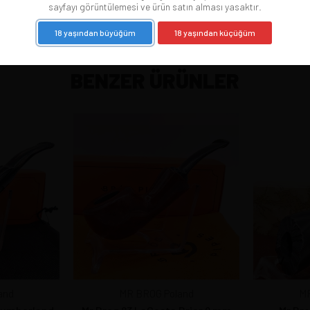
sayfayı görüntülemesi ve ürün satın alması yasaktır.
18 yaşından büyüğüm
18 yaşından küçüğüm
BENZER ÜRÜNLER
and
MR BROG Poland
MR