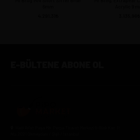
Mr Brog 144 Short Sitter Briar
Mr Brog, Extrapear
6mm
Acrylic 9 
4.291,31
3.135,96
E-BÜLTENE ABONE OL
Halil Rıfat Paşa Mh. Perpa Ticaret Merkezi B-Blok Kat:11
No:2021 Okmeydanı / Şişli / İstanbul