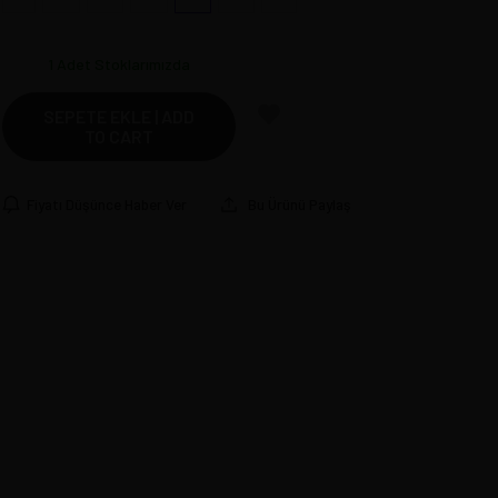
1
Adet Stoklarımızda
SEPETE EKLE | ADD
TO CART
Fiyatı Düşünce Haber Ver
Bu Ürünü Paylaş