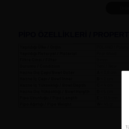
Ürün
PİPO ÖZELLİKLERİ / PROPERT
Yapıldığı Ülke / Orijin
POLAND / Polony
Yapıldığı Meteryal / Material
Pear Wood
Filtre Cinsi / Filter
9 mm
Durumu / Condition
Yeni / New
Hazne Dış Çapı/Bowl Outer
A
= 3,8
Hazne İç Çapı / Bowl Inner
B
= 2 cm
Hazne İç Yüksekliği / Bowl Depth
C
= 4 cm
Hazne Dış Yüksekliği / Bowl Heigth
D
= 5 cm
Pipo Uzunluğu / Pipe Length
E
= 13,5 cm
Pipo Ağırlığı / Pipe Weight
W
= 45 gr
Tü