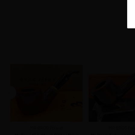
MR BROG Poland
MR BROG Pol