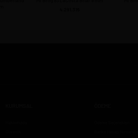
 Cumberland
Mr Brog 83 LaCosta Briar 9 mm
Mr Br
mm
4.291,31
KURUMSAL
ÖDEME
Hakkımızda
Ödeme Seçenekleri
Güvenlik
Banka Hesap Numarala