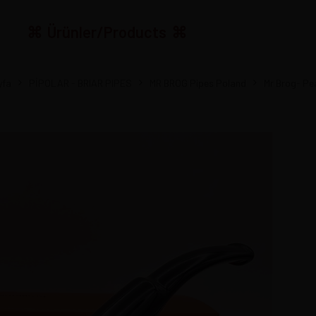
Ürünler/Products
yfa
PİPOLAR - BRIAR PIPES
MR BROG Pipes Poland
Mr Brog- P