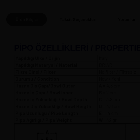
Ürün Bilgisi
Taksit Seçenekleri
Yorumlar
(0
PİPO ÖZELLİKLERİ / PROPERTI
Yapıldığı Ülke / Orijin
Italy
Yapıldığı Meteryal / Material
BRIAR
Filtre Cinsi / Filter
No filter / Filtresiz
Durumu / Condition
New / Yeni
Hazne Dış Çapı/Bowl Outer
A
= 4,3 
Hazne İç Çapı / Bowl Inner
B
= 2 cm
Hazne İç Yüksekliği / Bowl Depth
C
= 3,8 cm
Hazne Dış Yüksekliği / Bowl Heigth
D
= 4,6 cm
Pipo Uzunluğu / Pipe Length
E
= 14 cm
Pipo Ağırlığı / Pipe Weight
W
= 42 gr