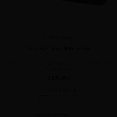
NORDING Denmark
Nording Eriksen Nature Pipe
14195
15 * 5.5 cm - 43 gr Akrilik gövde sökülebilen briar hazneye sahiptir özel
granül filtresi ile.
3.297,35
1
SEÇİNİZ | CHOOSE:
1
2
3
4
1
Adet Stoklarımızda