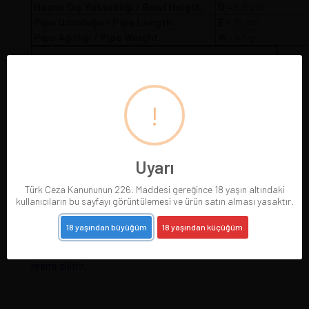
Hazne Dış Yüksekliği / Bowl Heigth
D
= 5,5 cm
Pipo Uzunluğu / Pipe Length
E
= 15 cm
Pipo Ağırlığı / Pipe Weight
W
= 43 gr
!
Uyarı
Türk Ceza Kanununun 226. Maddesi gereğince 18 yaşın altındaki
kullanıcıların bu sayfayı görüntülemesi ve ürün satın alması yasaktır.
18 yaşından büyüğüm
18 yaşından küçüğüm
Pipolarımız gerçek resimleriyle sergilenmektedir.
Gördüğünüz pipoyu satın alırsınız. Pipo satıldığında
resmi silinir.