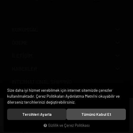
KURUMSAL
ÖDEME
İLETİŞİM
HABERLER
INTERNATIONAL SHIPPING
Size daha iyi hizmet verebilmek için internet sitemizde çerezler
kullanılmaktadır. Çerez Politikaları Aydınlatma Metni’ni okuyabilir ve
dilerseniz tercihlerinizi değiştirebilirsiniz.
© 2020
Pipo Market
. Tüm hakları saklıdır.
Tercihleri Ayarla
Tümünü Kabul Et
Gizlilik ve Çerez Politikası
®
Hipotenüs
Yeni Nesil E-Ticaret Sistemleri ile Hazırlanmıştır.