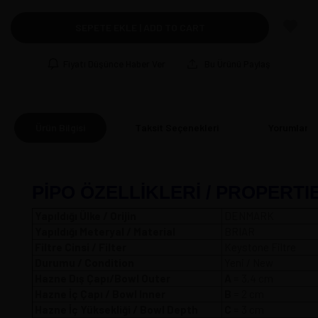
SEPETE EKLE | ADD TO CART
Fiyatı Düşünce Haber Ver
Bu Ürünü Paylaş
Ürün Bilgisi
Taksit Seçenekleri
Yorumlar
(0
PİPO ÖZELLİKLERİ / PROPERTI
Yapıldığı Ülke / Orijin
DENMARK
Yapıldığı Meteryal / Material
BRIAR
Filtre Cinsi / Filter
Keystone Filtre
Durumu / Condition
Yeni / New
Hazne Dış Çapı/Bowl Outer
A
= 3,4 
Hazne İç Çapı / Bowl Inner
B
= 2 cm
Hazne İç Yüksekliği / Bowl Depth
C
= 3 cm