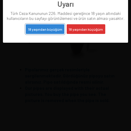
Uyarı
Türk Ceza Kanununun 226. Maddesi gereğince 18 yaşın altındaki
kullanıcıların bu sayfayı görüntülemesi ve ürün satın alması yasaktır.
18 yaşından büyüğüm
18 yaşından küçüğüm
Pipolarımız gerçek resimleriyle
sergilenmektedir. Gördüğünüz pipoyu satın
alırsınız. Pipo satıldığında resmi silinir.
Our pipes are displayed with their actual
pictures. You buy the pipe you see. The
picture is removed when the pipe is sold.