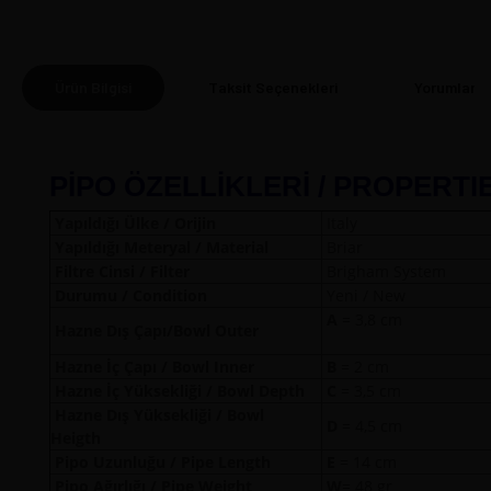
Ürün Bilgisi
Taksit Seçenekleri
Yorumlar
(0
PİPO ÖZELLİKLERİ / PROPERTI
Yapıldığı Ülke / Orijin
Italy
Yapıldığı Meteryal / Material
Briar
Filtre Cinsi / Filter
Brigham System
Durumu / Condition
Yeni / New
A
= 3,8 
Hazne Dış Çapı/Bowl Outer
Hazne İç Çapı / Bowl Inner
B
= 2 cm
Hazne İç Yüksekliği / Bowl Depth
C
= 3,5 cm
Hazne Dış Yüksekliği / Bowl
D
= 4,5 cm
Heigth
Pipo Uzunluğu / Pipe Length
E
= 14 cm
Pipo Ağırlığı / Pipe Weight
W
= 48 gr