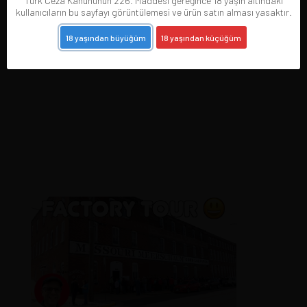
Türk Ceza Kanununun 226. Maddesi gereğince 18 yaşın altındaki
kullanıcıların bu sayfayı görüntülemesi ve ürün satın alması yasaktır.
18 yaşından büyüğüm
18 yaşından küçüğüm