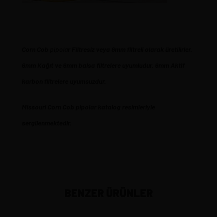
Corn
Cob
pipola
r Filtresiz veya 6mm filtreli olarak üretilirler.
6mm Kağıt ve 6mm balsa filtrelere uyumludur. 6mm Aktif
karbon filtrelere uyumsuzdur.
Missouri Corn Cob pipolar katalog resimleriyle
sergilenmektedir.
BENZER ÜRÜNLER