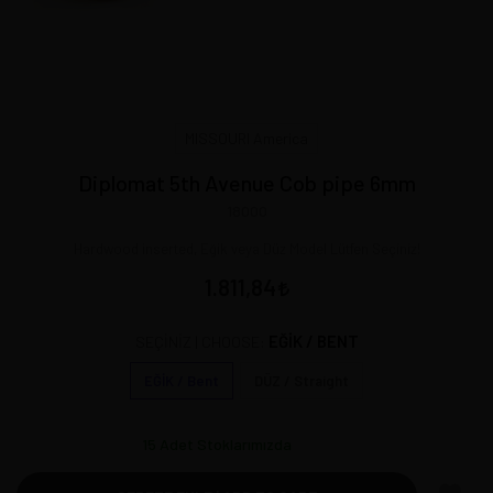
MISSOURI America
Diplomat 5th Avenue Cob pipe 6mm
18000
Hardwood inserted, Eğik veya Düz Model Lütfen Seçiniz!
1.811,84
EĞİK / BENT
SEÇİNİZ | CHOOSE:
EĞİK / Bent
DÜZ / Straight
15
Adet Stoklarımızda