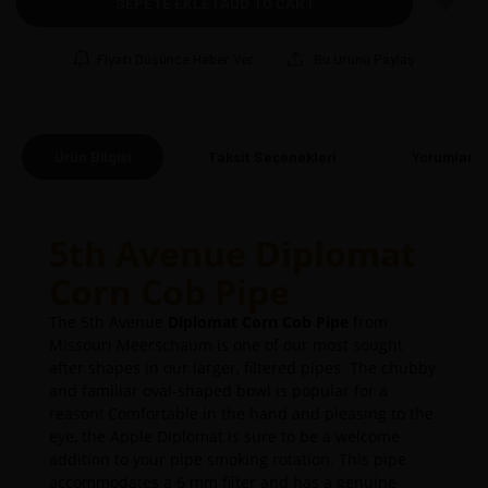
SEPETE EKLE | ADD TO CART
Fiyatı Düşünce Haber Ver
Bu Ürünü Paylaş
Ürün Bilgisi
Taksit Seçenekleri
Yorumlar
(0
5th Avenue Diplomat
Corn Cob Pipe
The 5th Avenue
Diplomat Corn Cob Pipe
from
Missouri Meerschaum is one of our most sought
after shapes in our larger, filtered pipes. The chubby
and familiar oval-shaped bowl is popular for a
reason! Comfortable in the hand and pleasing to the
eye, the Apple Diplomat is sure to be a welcome
addition to your pipe smoking rotation. This pipe
accommodates a 6 mm filter and has a genuine