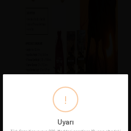
!
Uyarı