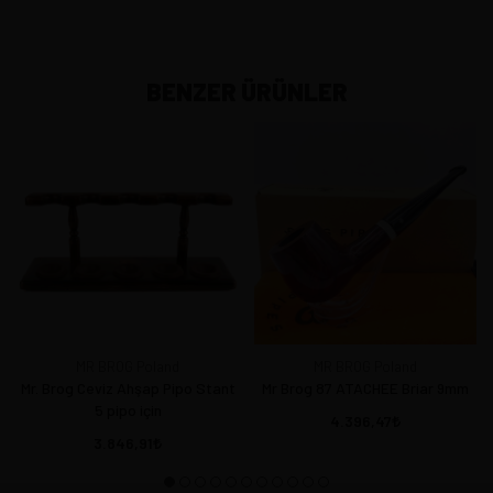
BENZER ÜRÜNLER
MR BROG Poland
MR BROG Poland
Mr. Brog Ceviz Ahşap Pipo Stant
Mr Brog 87 ATACHEE Briar 9mm
5 pipo için
4.396,47
3.846,91