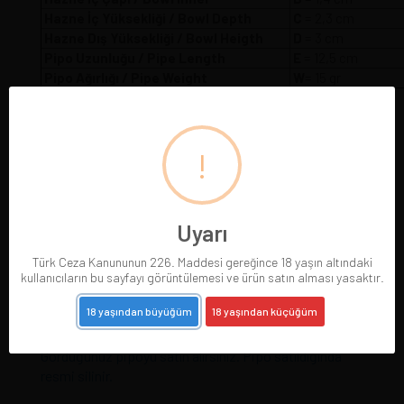
Hazne İç Yüksekliği / Bowl Depth
C
= 2,3 cm
Hazne Dış Yüksekliği / Bowl Heigth
D
= 3 cm
Pipo Uzunluğu / Pipe Length
E
= 12,5 cm
Pipo Ağırlığı / Pipe Weight
W
= 15 gr
!
Uyarı
Türk Ceza Kanununun 226. Maddesi gereğince 18 yaşın altındaki
kullanıcıların bu sayfayı görüntülemesi ve ürün satın alması yasaktır.
18 yaşından büyüğüm
18 yaşından küçüğüm
Pipolarımız gerçek resimleriyle sergilenmektedir.
Gördüğünüz pipoyu satın alırsınız. Pipo satıldığında
resmi silinir.