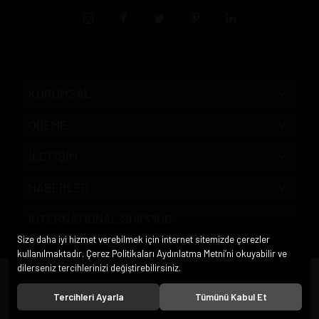
KURUMSAL
ÖDEME
İLETİŞİM
HABERLER
INTERNATIONAL SHIPPING
Size daha iyi hizmet verebilmek için internet sitemizde çerezler
kullanılmaktadır. Çerez Politikaları Aydınlatma Metni’ni okuyabilir ve
dilerseniz tercihlerinizi değiştirebilirsiniz.
© 2020
Pipo Market
. Tüm hakları saklıdır.
Tercihleri Ayarla
Tümünü Kabul Et