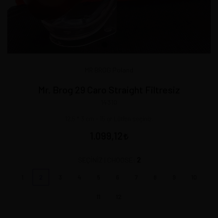
MR BROG Poland
Mr. Brog 29 Caro Straight Filtresiz
14310
12,5 * 3 cm - 15 gr Lütfen seçiniz.
1.099,12
2
SEÇİNİZ | CHOOSE:
1
2
3
4
5
6
7
8
9
10
11
12