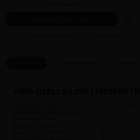
1
Adet Stoklarımızda
SEPETE EKLE | ADD TO CART
Fiyatı Düşünce Haber Ver
Bu Ürünü Paylaş
Ürün Bilgisi
Taksit Seçenekleri
Yorumlar
(0
PİPO ÖZELLİKLERİ / PROPERTI
Yapıldığı Ülke / Orijin
POLAND / Polonya
Yapıldığı Meteryal / Material
Pear Wood
Filtre Cinsi / Filter
Filtresiz
Durumu / Condition
Yeni / New
Hazne Dış Çapı/Bowl Outer
A
= 3 
Hazne İç Çapı / Bowl Inner
B
= 1,4 cm