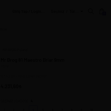
Giriş Yap / Login | Üye Ol / Register
Seçiniz
Türk Lirası
0
Briar
MR BROG Poland
Mr Brog 81 Maestro Briar 9mm
11072
13 * 4,2 cm - 50 gr Lütfen Seçiniz!
4.231,60
4
SEÇİNİZ | CHOOSE:
1
2
3
4
5
6
7
8
9
10