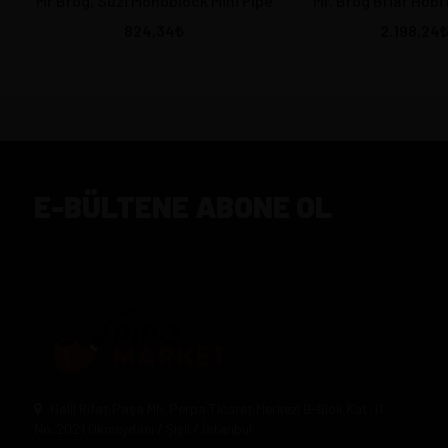
Mr Brog, Suzi Monoblock Mini Pipe
Mr. Brog Briar Hob
824,34
2.198,24
E-BÜLTENE ABONE OL
Halil Rıfat Paşa Mh. Perpa Ticaret Merkezi B-Blok Kat:11
No:2021 Okmeydanı / Şişli / İstanbul