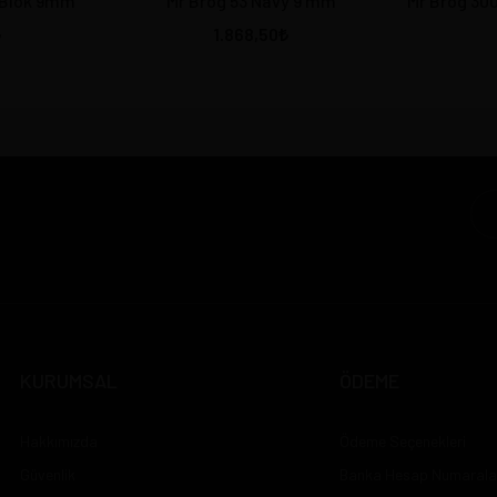
i Blok 9mm
Mr Brog 53 Navy 9 mm
Mr Brog 300
1.868,50
KURUMSAL
ÖDEME
Hakkımızda
Ödeme Seçenekleri
Güvenlik
Banka Hesap Numarala