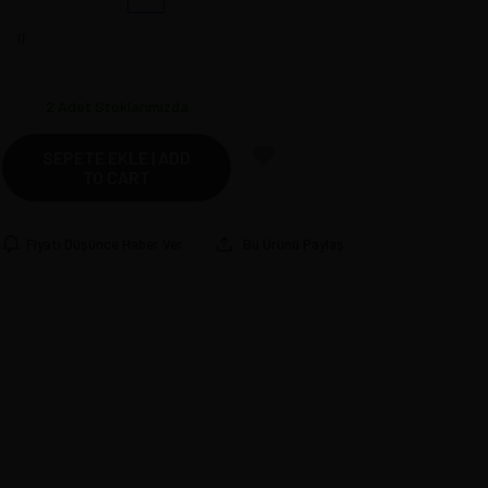
11
2
Adet Stoklarımızda
SEPETE EKLE | ADD
TO CART
Fiyatı Düşünce Haber Ver
Bu Ürünü Paylaş