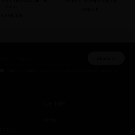
 Giant Dyktator Akrilik
33 mm Krom Pipo Kapağı
9mm
329,74
4.946,03
Abone Ol
Gizlilik politikasını
okudum ve elektronik posta almayı kabul ediyorum.
İLETİŞİM
İletişim
rımız