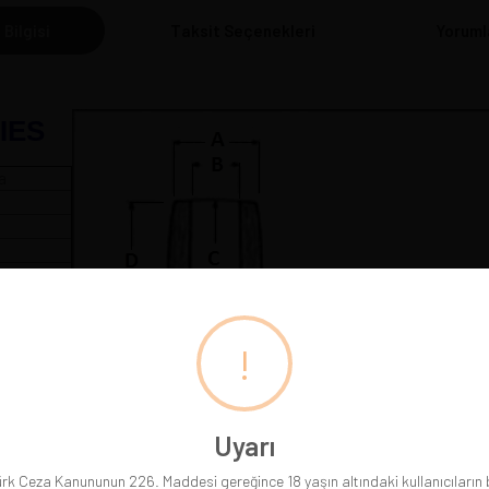
 Bilgisi
Taksit Seçenekleri
Yoruml
IES
a
 cm
!
Pipolarımız gerçek resimleriyle sergilenmektedir. Gördüğünüz
Uyarı
rk Ceza Kanununun 226. Maddesi gereğince 18 yaşın altındaki kullanıcıların