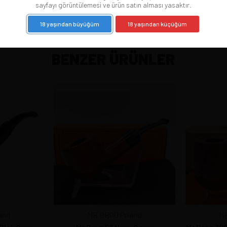
sayfayı görüntülemesi ve ürün satın alması yasaktır.
18 yaşından büyüğüm
18 yaşından küçüğüm
BENZER ÜRÜNLER
and
MR BROG Poland
MR