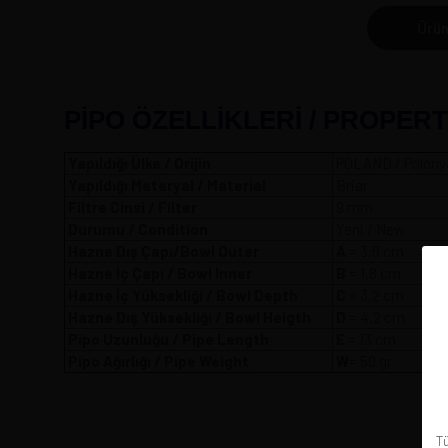
Ürün
PİPO ÖZELLİKLERİ / PROPERT
Yapıldığı Ülke / Orijin
POLAND / Polony
Yapıldığı Meteryal / Material
Briar
Filtre Cinsi / Filter
9 mm
Durumu / Condition
Yeni / New
Hazne Dış Çapı/Bowl Outer
A
= 3,6
Hazne İç Çapı / Bowl Inner
B
= 1,8 cm
Hazne İç Yüksekliği / Bowl Depth
C
= 3,2 cm
Hazne Dış Yüksekliği / Bowl Heigth
D
= 4,2 cm
Pipo Uzunluğu / Pipe Length
E
= 13 cm
Pipo Ağırlığı / Pipe Weight
W
= 50 gr
Tü