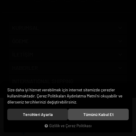
KURUMSAL
ÖDEME
İLETİŞİM
HABERLER
INTERNATIONAL SHIPPING
Size daha iyi hizmet verebilmek için internet sitemizde çerezler
kullanılmaktadır. Çerez Politikaları Aydınlatma Metni’ni okuyabilir ve
dilerseniz tercihlerinizi değiştirebilirsiniz.
© 2020
Pipo Market
. Tüm hakları saklıdır.
Tercihleri Ayarla
Tümünü Kabul Et
Gizlilik ve Çerez Politikası
®
Hipotenüs
Yeni Nesil E-Ticaret Sistemleri ile Hazırlanmıştır.