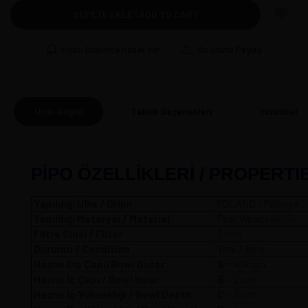
SEPETE EKLE | ADD TO CART
Fiyatı Düşünce Haber Ver
Bu Ürünü Paylaş
Ürün Bilgisi
Taksit Seçenekleri
Yorumlar
(0
PİPO ÖZELLİKLERİ / PROPERTI
Yapıldığı Ülke / Orijin
POLAND / Polonya
Yapıldığı Meteryal / Material
Pear Wood+Akrilik
Filtre Cinsi / Filter
9 mm
Durumu / Condition
Yeni / New
Hazne Dış Çapı/Bowl Outer
A
= 4,4 
Hazne İç Çapı / Bowl Inner
B
= 2 cm
Hazne İç Yüksekliği / Bowl Depth
C
= 3 cm