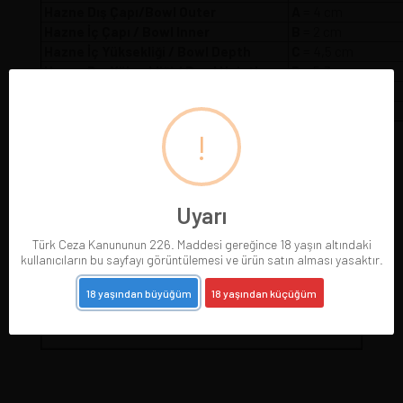
Hazne Dış Çapı/Bowl Outer
A
= 4 
Hazne İç Çapı / Bowl Inner
B
= 2 cm
Hazne İç Yüksekliği / Bowl Depth
C
= 4,5 cm
Hazne Dış Yüksekliği / Bowl Heigth
D
= 5,3 cm
Pipo Uzunluğu / Pipe Length
E
= 14,5 cm
Pipo Ağırlığı / Pipe Weight
W
= 62 gr
!
Uyarı
Türk Ceza Kanununun 226. Maddesi gereğince 18 yaşın altındaki
kullanıcıların bu sayfayı görüntülemesi ve ürün satın alması yasaktır.
18 yaşından büyüğüm
18 yaşından küçüğüm