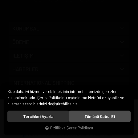
KURUMSAL
ÖDEME
İLETİŞİM
HABERLER
INTERNATIONAL SHIPPING
Size daha iyi hizmet verebilmek için internet sitemizde çerezler
kullanılmaktadır. Çerez Politikaları Aydınlatma Metni’ni okuyabilir ve
dilerseniz tercihlerinizi değiştirebilirsiniz.
© 2020
Pipo Market
. Tüm hakları saklıdır.
Tercihleri Ayarla
Tümünü Kabul Et
Gizlilik ve Çerez Politikası
®
Hipotenüs
Yeni Nesil E-Ticaret Sistemleri ile Hazırlanmıştır.