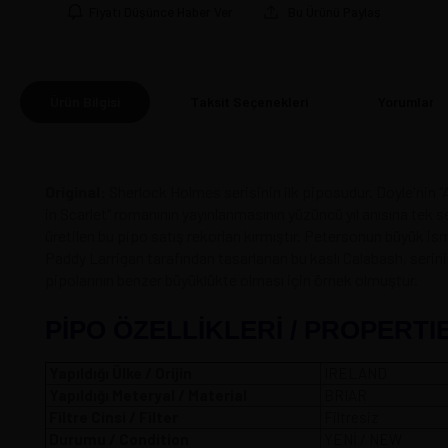
Fiyatı Düşünce Haber Ver
Bu Ürünü Paylaş
Ürün Bilgisi
Taksit Seçenekleri
Yorumlar
(0
Original:
Sherlock Holmes serisinin ilk piposudur. Doyle'nin "
in Scarlet" romanının yayınlanmasının yüzüncü yıl anısına tek s
üretilen bu pipo satış rekorları kırmıştır. Petersonun büyük is
Paddy Larrigan tarafından tasarlanan bu kaslı Calabash, serini
pipolarının benzer büyüklükte olması için örnek olmuştur.
PİPO ÖZELLİKLERİ / PROPERTI
Yapıldığı Ülke / Orijin
IRELAND
Yapıldığı Meteryal / Material
BRIAR
Filtre Cinsi / Filter
Filtresiz
Durumu / Condition
YENİ / NEW