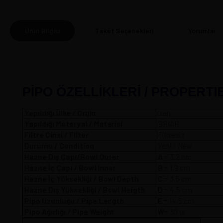
Ürün Bilgisi
Taksit Seçenekleri
Yorumlar
(0
PİPO ÖZELLİKLERİ / PROPERTI
Yapıldığı Ülke / Orijin
Italy
Yapıldığı Meteryal / Material
BRIAR
Filtre Cinsi / Filter
Filtresiz
Durumu / Condition
Yeni / New
Hazne Dış Çapı/Bowl Outer
A
= 3,2 
Hazne İç Çapı / Bowl Inner
B
= 1,9 cm
Hazne İç Yüksekliği / Bowl Depth
C
= 3,5 cm
Hazne Dış Yüksekliği / Bowl Heigth
D
= 4,5 cm
Pipo Uzunluğu / Pipe Length
E
= 14,5 cm
Pipo Ağırlığı / Pipe Weight
W
= 30 gr