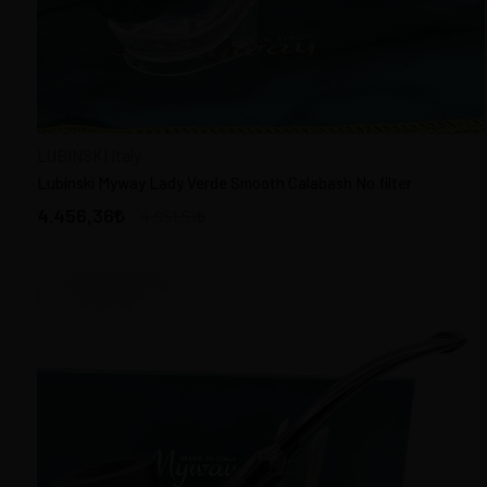
LUBINSKI Italy
Lubinski Myway Lady Verde Smooth Calabash No filter
4.456,36
4.951,51