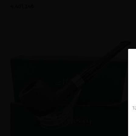
4.401,34
Tü