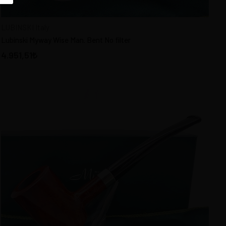
LUBINSKI Italy
Lubinski Myway Wise Man. Bent No filter
4.951,51