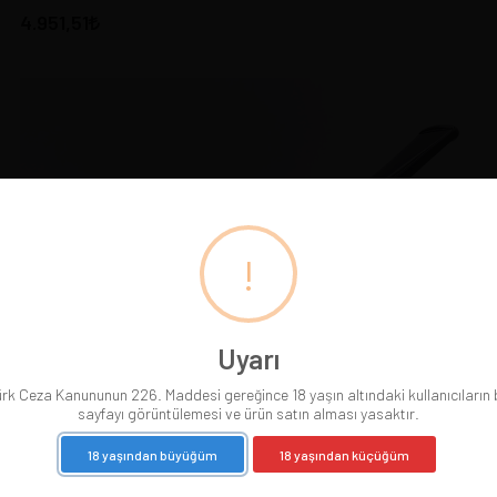
4.951,51
!
Uyarı
rk Ceza Kanununun 226. Maddesi gereğince 18 yaşın altındaki kullanıcıların
sayfayı görüntülemesi ve ürün satın alması yasaktır.
18 yaşından büyüğüm
18 yaşından küçüğüm