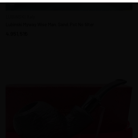
LUBINSKI Italy
Lubinski Myway Wise Man. Sand. Pot No filter
4.951,51