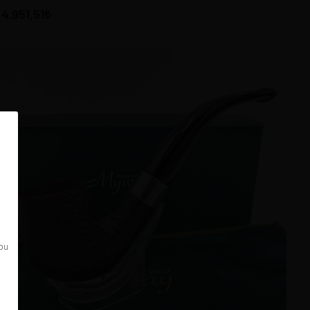
4.951,51
 bu