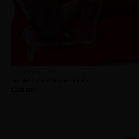
PİPO FİLTRE
PIPE TOBACCO Türk Pipo
Tütünü
PİPO AKSESUAR
PİPO TEMİZLİK
KENDİ PİPONU YAP
TÜTÜN ÖĞÜTÜCÜ - GRINDER
PİPO TAMİR
LUBINSKI Italy
TÜTÜN NEMLENDİRİCİLER
Lubinski OpusOne Akrilik 9mm + Adaptör
ÇAKMAKLAR
5.226,60
KİBRİTLER - Matches
Fiyat Aralığı