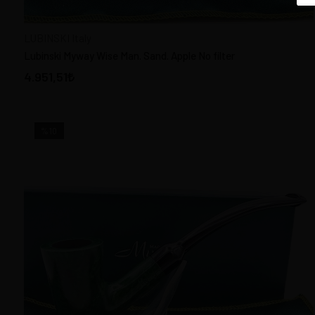
LUBINSKI Italy
Lubinski Myway Wise Man. Sand. Apple No filter
4.951,51
%10