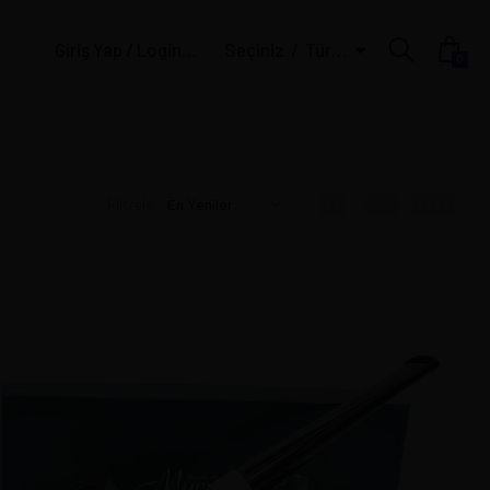
Giriş Yap / Login | Üye Ol / Register
Seçiniz
Türk Lirası
0
Filtrele