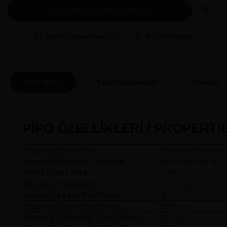
SEPETE EKLE | ADD TO CART
Fiyatı Düşünce Haber Ver
Bu Ürünü Paylaş
Ürün Bilgisi
Taksit Seçenekleri
Yorumlar
(0
PİPO ÖZELLİKLERİ / PROPERTI
Yapıldığı Ülke / Orijin
POLAND / Polonya
Yapıldığı Meteryal / Material
Pear Wood+Akrilik
Filtre Cinsi / Filter
9 mm
Durumu / Condition
Yeni / New
Hazne Dış Çapı/Bowl Outer
A
= 3,8 
Hazne İç Çapı / Bowl Inner
B
= 2 cm
Hazne İç Yüksekliği / Bowl Depth
C
= 4 cm