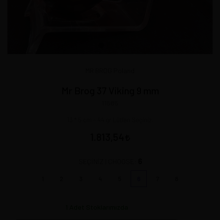
MR BROG Poland
Mr Brog 37 Viking 9 mm
11585
13 * 5 cm - 44 gr Lütfen Seçiniz.
1.813,54
6
SEÇİNİZ | CHOOSE:
1
2
3
4
5
6
7
8
1
Adet Stoklarımızda