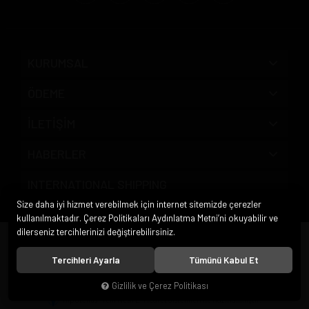
KURUMSAL
ÖDEME
İLETİŞİM
HABERLER
INTERNATIONAL SHIPPING
Size daha iyi hizmet verebilmek için internet sitemizde çerezler
kullanılmaktadır. Çerez Politikaları Aydınlatma Metni’ni okuyabilir ve
dilerseniz tercihlerinizi değiştirebilirsiniz.
© 2020
Pipo Market
. Tüm hakları saklıdır.
Tercihleri Ayarla
Tümünü Kabul Et
Gizlilik ve Çerez Politikası
®
Hipotenüs
Yeni Nesil E-Ticaret Sistemleri ile Hazırlanmıştır.