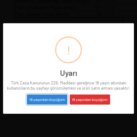
Hazne Dış Yüksekliği / Bowl Heigth
D
= 5 cm
Pipo Uzunluğu / Pipe Length
E
= 13 cm
Pipo Ağırlığı / Pipe Weight
W
= 44 gr
!
Uyarı
Türk Ceza Kanununun 226. Maddesi gereğince 18 yaşın altındaki
kullanıcıların bu sayfayı görüntülemesi ve ürün satın alması yasaktır.
18 yaşından büyüğüm
18 yaşından küçüğüm
Pipolarımız gerçek resimleriyle sergilenmektedir.
Gördüğünüz pipoyu satın alırsınız. Pipo satıldığında
resmi silinir.