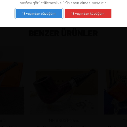
sayfayı görüntülemesi ve ürün satın alması yasaktır.
18 yaşından büyüğüm
18 yaşından küçüğüm
BENZER ÜRÜNLER
and
MR BROG Poland
MR