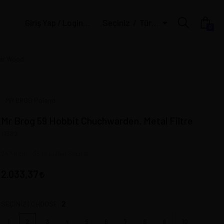
Giriş Yap / Login | Üye Ol / Register
Seçiniz
Türk Lirası
0
ear Wood
MR BROG Poland
Mr Brog 59 Hobbit Chuchwarden. Metal Filtre
11582
24 * 4 cm - 35 gr Lütfen Seçiniz.
2.033,37
2
SEÇİNİZ | CHOOSE:
1
2
3
4
5
6
7
8
9
10