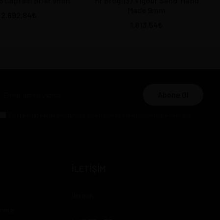
75 Captain Briar 9mm
Mr Brog 137 Vigour Sand. Hand
Made 9mm
2.692,84
1.813,54
Abone Ol
Gizlilik politikasını
okudum ve elektronik posta almayı kabul ediyorum.
İLETİŞİM
İletişim
rımız