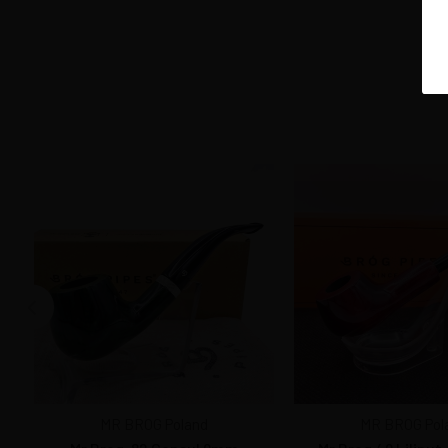
MR BROG Poland
MR BROG Pol