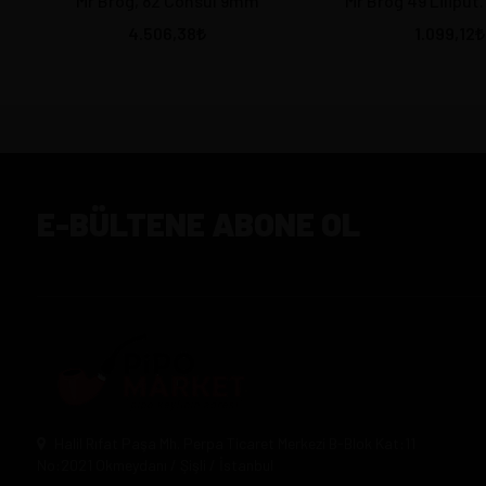
Mr Brog, 82 Consul 9mm
Mr Brog 49 Liliput.
4.506,38
1.099,12
E-BÜLTENE ABONE OL
Halil Rıfat Paşa Mh. Perpa Ticaret Merkezi B-Blok Kat:11
No:2021 Okmeydanı / Şişli / İstanbul