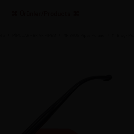
Ürünler/Products
yfa
PİPOLAR - BRIAR PIPES
MR BROG Pipes Poland
Mr Brog- P