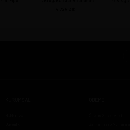
 Mini Pipe
Mr. Brog, Belfast Briar 9mm
Mr Brog 
4.726,21
KURUMSAL
ÖDEME
Hakkımızda
Ödeme Seçenekleri
Güvenlik
Banka Hesap Numarala