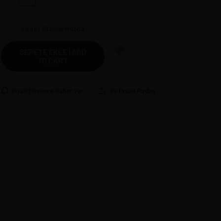
1
Adet Stoklarımızda
SEPETE EKLE | ADD
TO CART
Fiyatı Düşünce Haber Ver
Bu Ürünü Paylaş