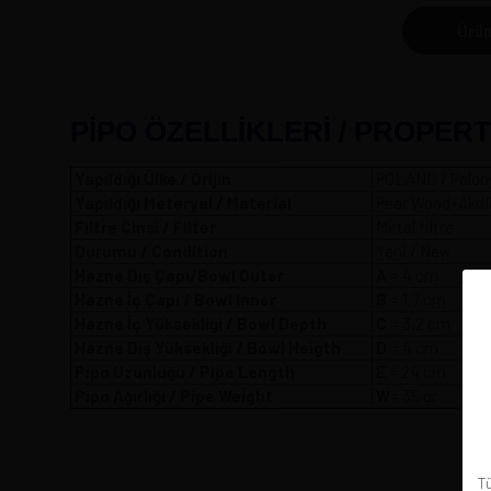
Ürün
PİPO ÖZELLİKLERİ / PROPERT
Yapıldığı Ülke / Orijin
POLAND / Polon
Yapıldığı Meteryal / Material
Pear Wood+Akril
Filtre Cinsi / Filter
Metal filtre
Durumu / Condition
Yeni / New
Hazne Dış Çapı/Bowl Outer
A
= 4
Hazne İç Çapı / Bowl Inner
B
= 1,7 cm
Hazne İç Yüksekliği / Bowl Depth
C
= 3,2 cm
Hazne Dış Yüksekliği / Bowl Heigth
D
= 4 cm
Pipo Uzunluğu / Pipe Length
E
= 24 cm
Pipo Ağırlığı / Pipe Weight
W
= 35 gr
Tü