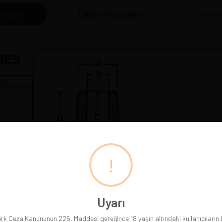
 Bilgisi
Taksit Seçenekleri
Yoruml
IES
ya
ik
 cm
!
Pipolarımız gerçek resimleriyle sergilenmektedir. Gördüğünüz
Uyarı
rk Ceza Kanununun 226. Maddesi gereğince 18 yaşın altındaki kullanıcıların