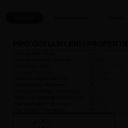
Ürün Bilgisi
Taksit Seçenekleri
Yorumlar
(0
PİPO ÖZELLİKLERİ / PROPERTI
Yapıldığı Ülke / Orijin
Italy
Yapıldığı Meteryal / Material
BRIAR
Filtre Cinsi / Filter
No Filter / Filtresiz
Durumu / Condition
Yeni / New
Hazne Dış Çapı/Bowl Outer
A
= 4,5 
Hazne İç Çapı / Bowl Inner
B
= 2 cm
Hazne İç Yüksekliği / Bowl Depth
C
= 3,7 cm
Hazne Dış Yüksekliği / Bowl Heigth
D
= 4,7 cm
Pipo Uzunluğu / Pipe Length
E
= 13,5 cm
Pipo Ağırlığı / Pipe Weight
W
= 48 gr