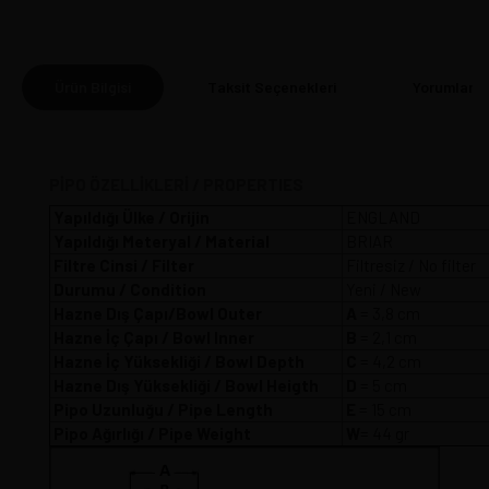
Ürün Bilgisi
Taksit Seçenekleri
Yorumlar
(0
PİPO ÖZELLİKLERİ / PROPERTIES
Yapıldığı Ülke / Orijin
ENGLAND
Yapıldığı Meteryal / Material
BRIAR
Filtre Cinsi / Filter
Filtresiz / No filter
Durumu / Condition
Yeni / New
Hazne Dış Çapı/Bowl Outer
A
= 3,8 
Hazne İç Çapı / Bowl Inner
B
= 2,1 cm
Hazne İç Yüksekliği / Bowl Depth
C
= 4,2 cm
Hazne Dış Yüksekliği / Bowl Heigth
D
= 5 cm
Pipo Uzunluğu / Pipe Length
E
= 15 cm
Pipo Ağırlığı / Pipe Weight
W
= 44 gr