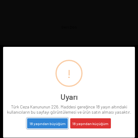
Geri Dön
E-BÜLTENE ABONE OL
!
Abone Ol
Gizlilik politikasını
okudum ve elektronik posta almayı kabul ediyorum.
Uyarı
Türk Ceza Kanununun 226. Maddesi gereğince 18 yaşın altındaki
kullanıcıların bu sayfayı görüntülemesi ve ürün satın alması yasaktır.
18 yaşından büyüğüm
18 yaşından küçüğüm