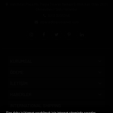
Halil Rıfat Paşa Mh. Perpa Ticaret Merkezi B-Blok Kat:11 No:2021
Okmeydanı / Şişli / İstanbul
0212 3205046
siparis@pipomarket.com
KURUMSAL
ÖDEME
İLETİŞİM
HABERLER
INTERNATIONAL SHIPPING
Size daha iyi hizmet verebilmek için internet sitemizde çerezler