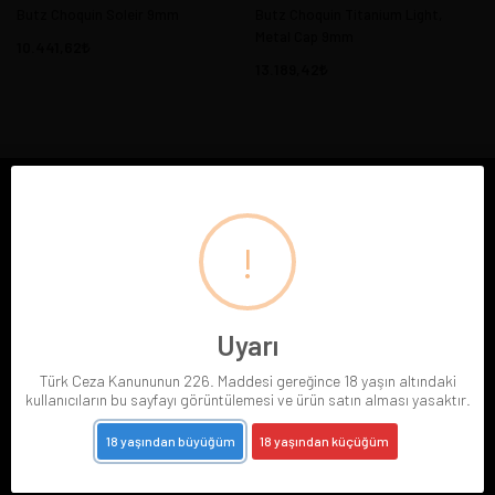
Butz Choquin Soleir 9mm
Butz Choquin Titanium Light,
Metal Cap 9mm
10.441,62
13.189,42
E-BÜLTENE ABONE OL
!
Abone Ol
Gizlilik politikasını
okudum ve elektronik posta almayı kabul ediyorum.
Uyarı
Türk Ceza Kanununun 226. Maddesi gereğince 18 yaşın altındaki
kullanıcıların bu sayfayı görüntülemesi ve ürün satın alması yasaktır.
18 yaşından büyüğüm
18 yaşından küçüğüm