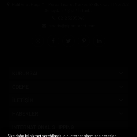
Halil Rıfat Paşa Mh. Perpa Ticaret Merkezi B-Blok Kat:11 No:2021
Okmeydanı / Şişli / İstanbul
0212 3205046
siparis@pipomarket.com
KURUMSAL
ÖDEME
İLETİŞİM
HABERLER
INTERNATIONAL SHIPPING
Size daha iyi hizmet verebilmek için internet sitemizde çerezler